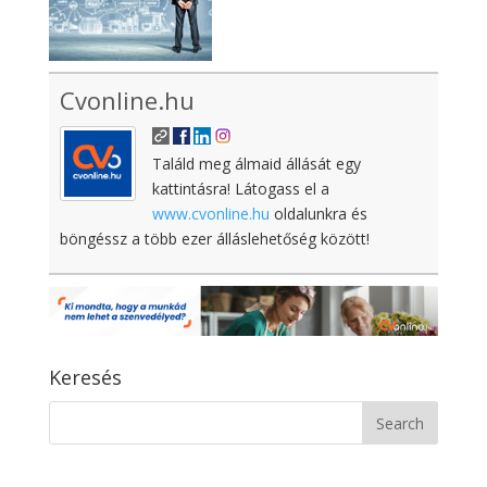
Cvonline.hu
Találd meg álmaid állását egy
kattintásra! Látogass el a
www.cvonline.hu
oldalunkra és
böngéssz a több ezer álláslehetőség között!
Keresés