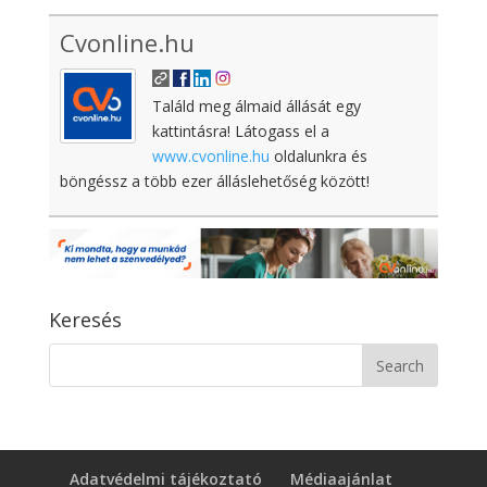
Cvonline.hu
Találd meg álmaid állását egy
kattintásra! Látogass el a
www.cvonline.hu
oldalunkra és
böngéssz a több ezer álláslehetőség között!
Keresés
Adatvédelmi tájékoztató
Médiaajánlat