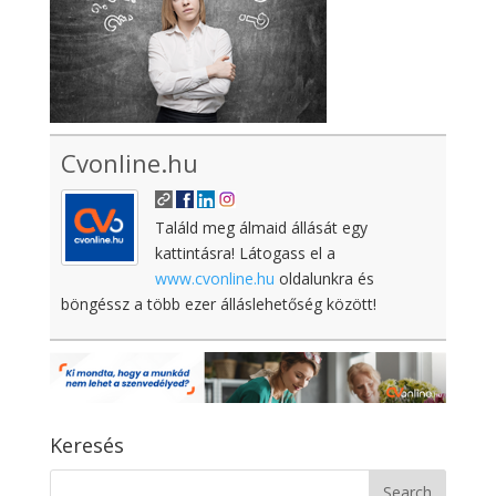
Cvonline.hu
Találd meg álmaid állását egy
kattintásra! Látogass el a
www.cvonline.hu
oldalunkra és
böngéssz a több ezer álláslehetőség között!
Keresés