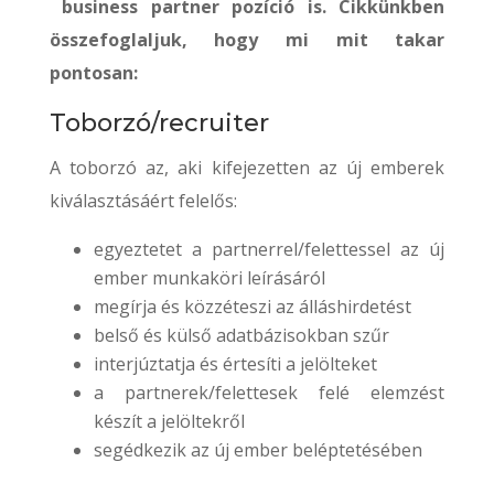
business partner pozíció is. Cikkünkben
összefoglaljuk, hogy mi mit takar
pontosan:
Toborzó/recruiter
A toborzó az, aki kifejezetten az új emberek
kiválasztásáért felelős:
egyeztetet a partnerrel/felettessel az új
ember munkaköri leírásáról
megírja és közzéteszi az álláshirdetést
belső és külső adatbázisokban szűr
interjúztatja és értesíti a jelölteket
a partnerek/felettesek felé elemzést
készít a jelöltekről
segédkezik az új ember beléptetésében