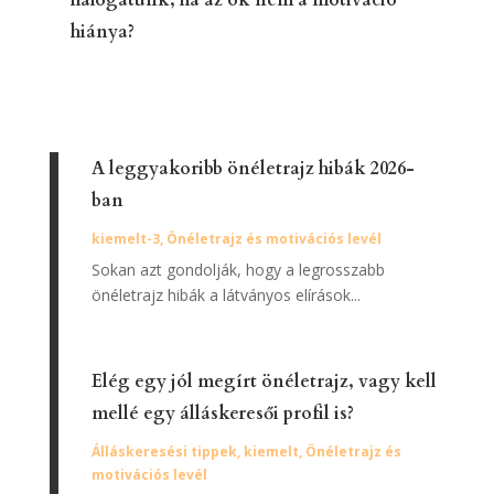
halogatunk, ha az ok nem a motiváció
hiánya?
A leggyakoribb önéletrajz hibák 2026-
ban
kiemelt-3
,
Önéletrajz és motivációs levél
Sokan azt gondolják, hogy a legrosszabb
önéletrajz hibák a látványos elírások...
Elég egy jól megírt önéletrajz, vagy kell
mellé egy álláskeresői profil is?
Álláskeresési tippek
,
kiemelt
,
Önéletrajz és
motivációs levél