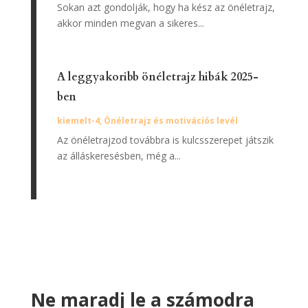
Sokan azt gondolják, hogy ha kész az önéletrajz,
akkor minden megvan a sikeres...
A leggyakoribb önéletrajz hibák 2025-
ben
kiemelt-4
,
Önéletrajz és motivációs levél
Az önéletrajzod továbbra is kulcsszerepet játszik
az álláskeresésben, még a...
Ne maradj le a számodra