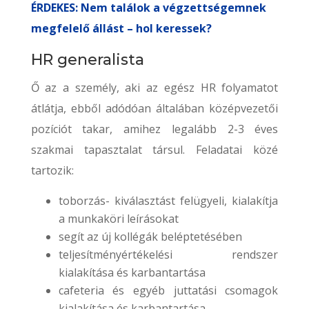
ÉRDEKES: Nem találok a végzettségemnek
megfelelő állást – hol keressek?
HR generalista
Ő az a személy, aki az egész HR folyamatot
átlátja, ebből adódóan általában középvezetői
pozíciót takar, amihez legalább 2-3 éves
szakmai tapasztalat társul. Feladatai közé
tartozik:
toborzás- kiválasztást felügyeli, kialakítja
a munkaköri leírásokat
segít az új kollégák beléptetésében
teljesítményértékelési rendszer
kialakítása és karbantartása
cafeteria és egyéb juttatási csomagok
kialakítása és karbantartása