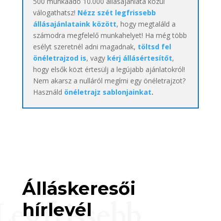
500 munkaadó 10.000 állásajánlata közül
válogathatsz!
Nézz szét legfrissebb
állásajánlataink között
, hogy megtaláld a
számodra megfelelő munkahelyet! Ha még több
esélyt szeretnél adni magadnak,
töltsd fel
önéletrajzod is
, vagy
kérj állásértesítőt
,
hogy elsők közt értesülj a legújabb ajánlatokról!
Nem akarsz a nulláról megírni egy önéletrajzot?
Használd
önéletrajz sablonjainkat
.
Álláskeresői
Legfrissebb
hírlevél