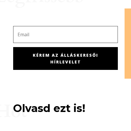
KÉREM AZ ÁLLÁSKERESŐI
HÍRLEVELET
Hot
Olvasd ezt is!