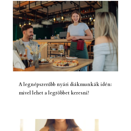
A legnépszerűbb nyári diákmunkák idén:
mivel lehet a legtöbbet keresni?