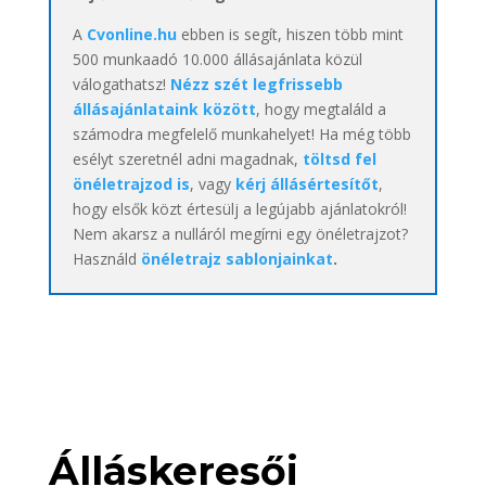
A
Cvonline.hu
ebben is segít, hiszen több mint
500 munkaadó 10.000 állásajánlata közül
válogathatsz!
Nézz szét legfrissebb
állásajánlataink között
, hogy megtaláld a
számodra megfelelő munkahelyet! Ha még több
esélyt szeretnél adni magadnak,
töltsd fel
önéletrajzod is
, vagy
kérj állásértesítőt
,
hogy elsők közt értesülj a legújabb ajánlatokról!
Nem akarsz a nulláról megírni egy önéletrajzot?
Használd
önéletrajz sablonjainkat
.
Álláskeresői