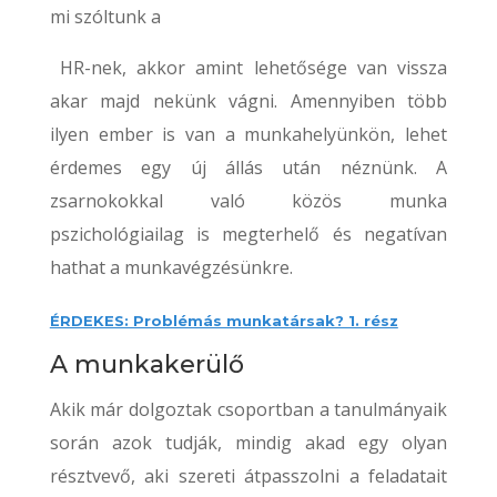
mi szóltunk a
HR-nek, akkor amint lehetősége van vissza
akar majd nekünk vágni. Amennyiben több
ilyen ember is van a munkahelyünkön, lehet
érdemes egy új állás után néznünk. A
zsarnokokkal való közös munka
pszichológiailag is megterhelő és negatívan
hathat a munkavégzésünkre.
ÉRDEKES: Problémás munkatársak? 1. rész
A munkakerülő
Akik már dolgoztak csoportban a tanulmányaik
során azok tudják, mindig akad egy olyan
résztvevő, aki szereti átpasszolni a feladatait