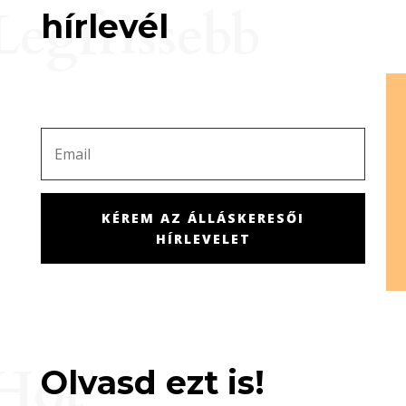
Legfrissebb
hírlevél
KÉREM AZ ÁLLÁSKERESŐI
HÍRLEVELET
Hot
Olvasd ezt is!