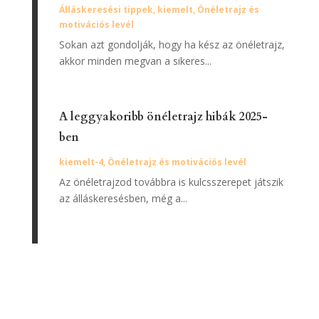
Álláskeresési tippek
,
kiemelt
,
Önéletrajz és
motivációs levél
Sokan azt gondolják, hogy ha kész az önéletrajz,
akkor minden megvan a sikeres...
A leggyakoribb önéletrajz hibák 2025-
ben
kiemelt-4
,
Önéletrajz és motivációs levél
Az önéletrajzod továbbra is kulcsszerepet játszik
az álláskeresésben, még a...