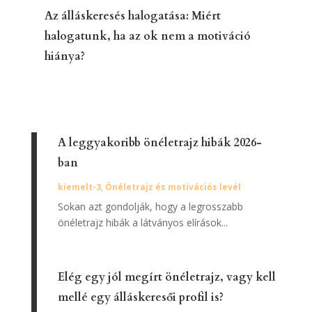
Az álláskeresés halogatása: Miért
halogatunk, ha az ok nem a motiváció
hiánya?
A leggyakoribb önéletrajz hibák 2026-
ban
kiemelt-3
,
Önéletrajz és motivációs levél
Sokan azt gondolják, hogy a legrosszabb
önéletrajz hibák a látványos elírások...
Elég egy jól megírt önéletrajz, vagy kell
mellé egy álláskeresői profil is?