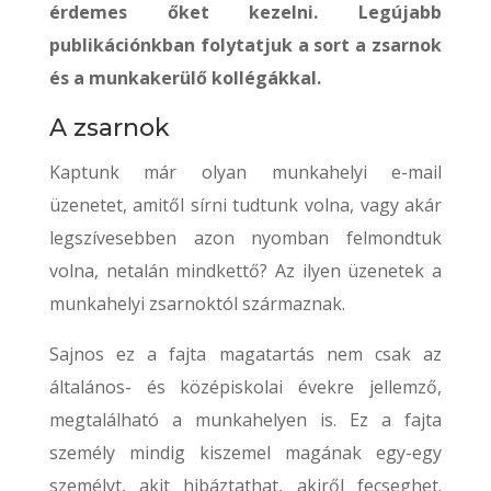
érdemes őket kezelni. Legújabb
publikációnkban folytatjuk a sort a zsarnok
és a munkakerülő kollégákkal.
A zsarnok
Kaptunk már olyan munkahelyi e-mail
üzenetet, amitől sírni tudtunk volna, vagy akár
legszívesebben azon nyomban felmondtuk
volna, netalán mindkettő? Az ilyen üzenetek a
munkahelyi zsarnoktól származnak.
Sajnos ez a fajta magatartás nem csak az
általános- és középiskolai évekre jellemző,
megtalálható a munkahelyen is. Ez a fajta
személy mindig kiszemel magának egy-egy
személyt, akit hibáztathat, akiről fecseghet.