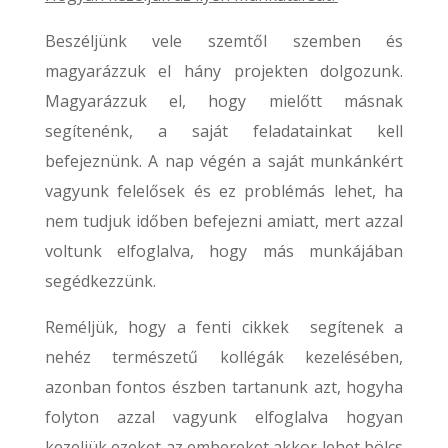
Beszéljünk vele szemtől szemben és
magyarázzuk el hány projekten dolgozunk.
Magyarázzuk el, hogy mielőtt másnak
segítenénk, a saját feladatainkat kell
befejeznünk. A nap végén a saját munkánkért
vagyunk felelősek és ez problémás lehet, ha
nem tudjuk időben befejezni amiatt, mert azzal
voltunk elfoglalva, hogy más munkájában
segédkezzünk.
Reméljük, hogy a fenti cikkek segítenek a
nehéz természetű kollégák kezelésében,
azonban fontos észben tartanunk azt, hogyha
folyton azzal vagyunk elfoglalva hogyan
kezeljük ezeket az embereket akkor lehet bölcs