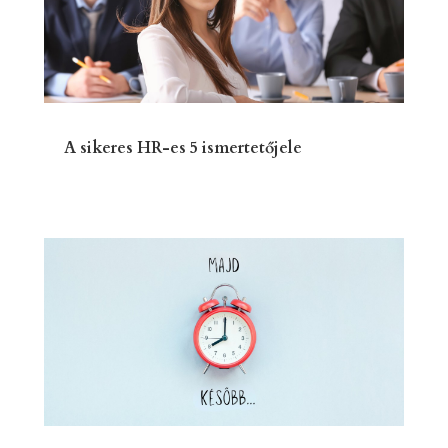
A sikeres HR-es 5 ismertetőjele