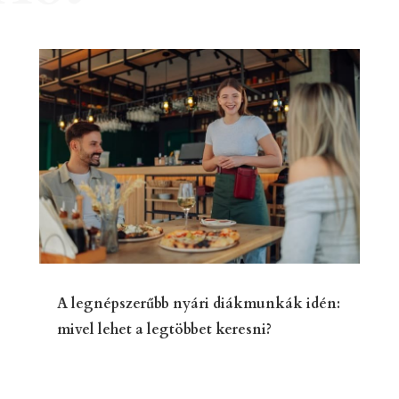
A legnépszerűbb nyári diákmunkák idén:
mivel lehet a legtöbbet keresni?