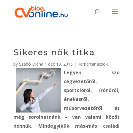
Sikeres nők titka
by
Szabó Diána
|
dec 19, 2016
|
Karriertanácsok
Legyen szó
cégvezetőről,
sportolóról, írónőről,
énekesről,
műsorvezetőről és
még sorolhatnánk – van valami közös
bennük. Mindegyikük más-más családi