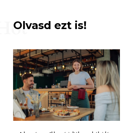
Hot
Olvasd ezt is!