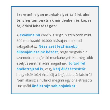
Szeretnél olyan munkahelyet találni, ahol
tényleg támogatnak mindenben és kapsz
fejlődési lehetőséget?
A
Cvonline.hu
ebben is segít, hiszen több mint
500 munkaadó 10.000 állásajánlata közül
válogathatsz!
Nézz szét legfrissebb
állásajánlataink között
, hogy megtaláld a
számodra megfelelő munkahelyet! Ha még több
esélyt szeretnél adni magadnak,
töltsd fel
önéletrajzod is
, vagy
kérj állásértesítőt
,
hogy elsők közt értesülj a legújabb ajánlatokról!
Nem akarsz a nulláról megírni egy önéletrajzot?
Használd
önéletrajz sablonjainkat
.