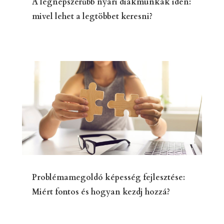
A legnépszerűbb nyári diákmunkák idén:
mivel lehet a legtöbbet keresni?
Problémamegoldó képesség fejlesztése:
Miért fontos és hogyan kezdj hozzá?