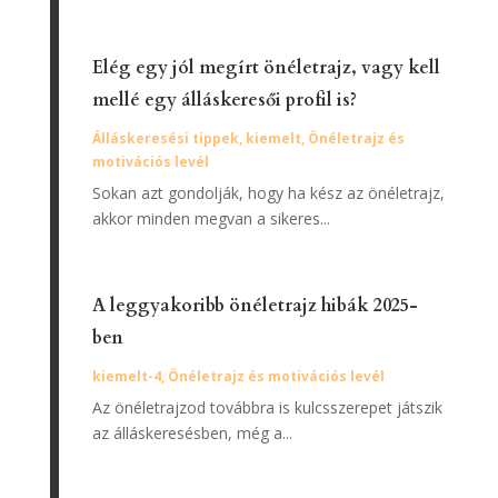
Elég egy jól megírt önéletrajz, vagy kell
mellé egy álláskeresői profil is?
Álláskeresési tippek
,
kiemelt
,
Önéletrajz és
motivációs levél
Sokan azt gondolják, hogy ha kész az önéletrajz,
akkor minden megvan a sikeres...
A leggyakoribb önéletrajz hibák 2025-
ben
kiemelt-4
,
Önéletrajz és motivációs levél
Az önéletrajzod továbbra is kulcsszerepet játszik
az álláskeresésben, még a...