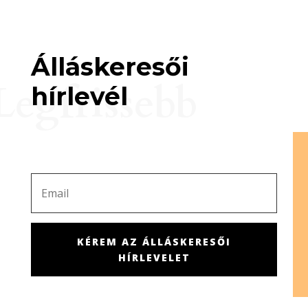
Álláskeresői
Legfrissebb
hírlevél
KÉREM AZ ÁLLÁSKERESŐI
HÍRLEVELET