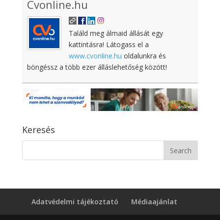
Cvonline.hu
Találd meg álmaid állását egy
kattintásra! Látogass el a
www.cvonline.hu
oldalunkra és
böngéssz a több ezer álláslehetőség között!
Keresés
Adatvédelmi tájékoztató
Médiaajánlat