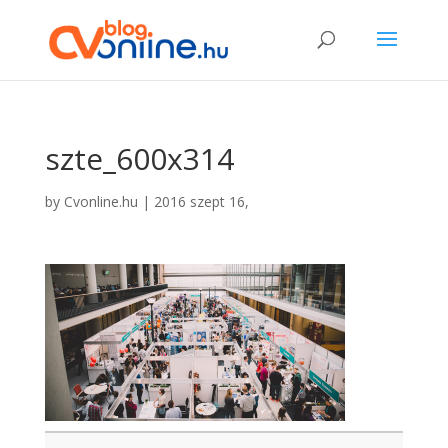
szte_600x314
by
Cvonline.hu
|
2016 szept 16,