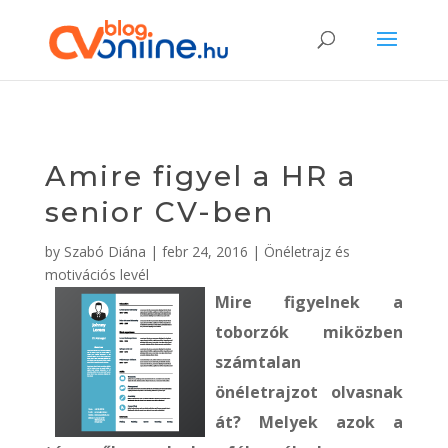
Amire figyel a HR a
senior CV-ben
by
Szabó Diána
|
febr 24, 2016
|
Önéletrajz és
motivációs levél
Mire figyelnek a
toborzók miközben
számtalan
önéletrajzot olvasnak
át? Melyek azok a