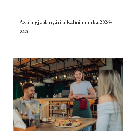
Az 5 legjobb nyári alkalmi munka 2026-
ban
A legnépszerűbb nyári diákmunkák idén: