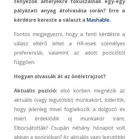
tényezők amelyekre fókuszálnak egy-egy
pályázati anyag átolvasása során? Erre a
kérdésre kereste a választ a
Mashable
.
Fontos megjegyezni, hogy a fenti kérdésre a
válasz eltérő lehet a HR-esek személyes
preferenciái, valamint az adott pozíciótól
függően.
Hogyan olvassák át az önéletrajzot?
Aktuális pozíció:
első körben megnézik az
aktuális (vagy legutóbbi) munkakört, kiderítik,
hogy jelenleg mivel foglalkozik a dolgozó és
miért érdeklődik új munkakör iránt.
Elbocsátották? Csupán néhány hónapot volt
abban a pozícióban? Az aktuális vagy legutóbbi