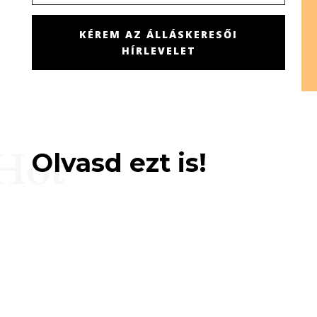
KÉREM AZ ÁLLÁSKERESŐI
HÍRLEVELET
Hot
Olvasd ezt is!