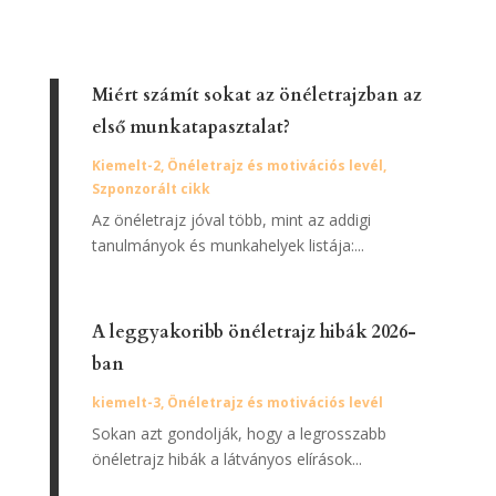
Miért számít sokat az önéletrajzban az
első munkatapasztalat?
Kiemelt-2
,
Önéletrajz és motivációs levél
,
Szponzorált cikk
Az önéletrajz jóval több, mint az addigi
tanulmányok és munkahelyek listája:...
A leggyakoribb önéletrajz hibák 2026-
ban
kiemelt-3
,
Önéletrajz és motivációs levél
Sokan azt gondolják, hogy a legrosszabb
önéletrajz hibák a látványos elírások...