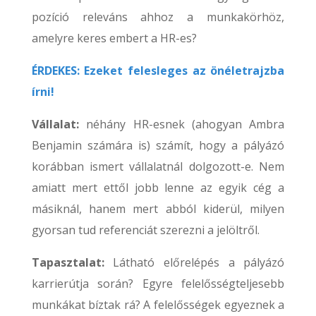
pozíció releváns ahhoz a munkakörhöz,
amelyre keres embert a HR-es?
ÉRDEKES: Ezeket felesleges az önéletrajzba
írni!
Vállalat:
néhány HR-esnek (ahogyan Ambra
Benjamin számára is) számít, hogy a pályázó
korábban ismert vállalatnál dolgozott-e. Nem
amiatt mert ettől jobb lenne az egyik cég a
másiknál, hanem mert abból kiderül, milyen
gyorsan tud referenciát szerezni a jelöltről.
Tapasztalat:
Látható előrelépés a pályázó
karrierútja során? Egyre felelősségteljesebb
munkákat bíztak rá? A felelősségek egyeznek a