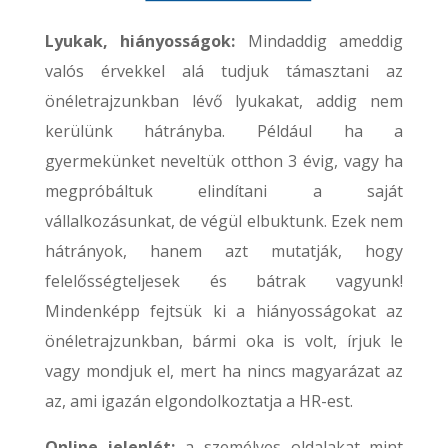
Lyukak, hiányosságok:
Mindaddig ameddig
valós érvekkel alá tudjuk támasztani az
önéletrajzunkban lévő lyukakat, addig nem
kerülünk hátrányba. Például ha a
gyermekünket neveltük otthon 3 évig, vagy ha
megpróbáltuk elindítani a saját
vállalkozásunkat, de végül elbuktunk. Ezek nem
hátrányok, hanem azt mutatják, hogy
felelősségteljesek és bátrak vagyunk!
Mindenképp fejtsük ki a hiányosságokat az
önéletrajzunkban, bármi oka is volt, írjuk le
vagy mondjuk el, mert ha nincs magyarázat az
az, ami igazán elgondolkoztatja a HR-est.
Online jelenlét:
a személyes oldalakat mint