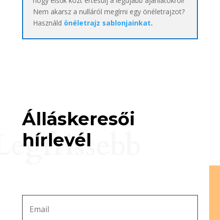
hogy elsők közt értesülj a legújabb ajánlatokról!
Nem akarsz a nulláról megírni egy önéletrajzot?
Használd
önéletrajz sablonjainkat
.
Álláskeresői
Legfrissebb
hírlevél