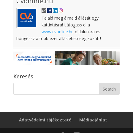
Cvonline.hu
Találd meg álmaid állását egy
kattintásra! Látogass el a
www.cvonline.hu
oldalunkra és
böngéssz a több ezer álláslehetőség között!
Keresés
Adatvédelmi tájékoztató
Médiaajánlat