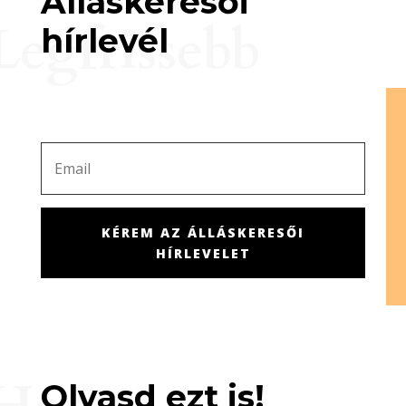
Álláskeresői
Legfrissebb
hírlevél
KÉREM AZ ÁLLÁSKERESŐI
HÍRLEVELET
Olvasd ezt is!