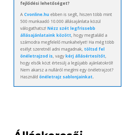
fejlődési lehetőséget?
A
Cvonline.hu
ebben is segít, hiszen több mint
500 munkaadó 10.000 állásajánlata közül
válogathatsz!
Nézz szét legfrissebb
állásajánlataink között
, hogy megtaláld a
számodra megfelelő munkahelyet! Ha még több
esélyt szeretnél adni magadnak,
töltsd fel
önéletrajzod is
, vagy
kérj állásértesítőt
,
hogy elsők közt értesülj a legújabb ajánlatokról!
Nem akarsz a nulláról megírni egy önéletrajzot?
Használd
önéletrajz sablonjainkat
.