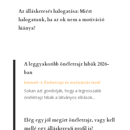
Az álláskeresés halogatása: Miért
halogatunk, ha az ok nem a motiváció
hiánya?
A leggyakoribb önéletrajz hibák 2026-
ban
kiemelt-3
,
Önéletrajz és motivációs levél
Sokan azt gondolják, hogy a legrosszabb
önéletrajz hibák a látványos elírások...
Elég egy jól megírt önéletrajz, vagy kell
mellé egy álláskeresői profil is?