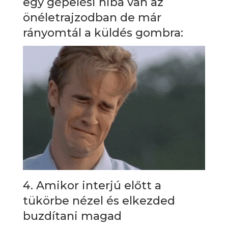
egy gépelési hiba van az
önéletrajzodban de már
rányomtál a küldés gombra:
4. Amikor interjú előtt a
tükörbe nézel és elkezded
buzdítani magad