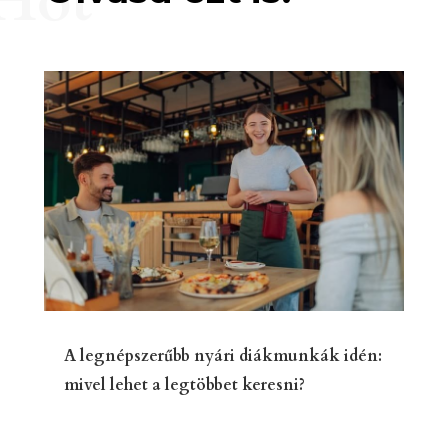
Hot
A legnépszerűbb nyári diákmunkák idén:
mivel lehet a legtöbbet keresni?