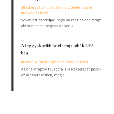
Álláskeresési tippek
,
kiemelt
,
Önéletrajz és
motivációs levél
Sokan azt gondolják, hogy ha kész az önéletrajz,
akkor minden megvan a sikeres...
A leggyakoribb önéletrajz hibák 2025-
ben
kiemelt-4
,
Önéletrajz és motivációs levél
Az önéletrajzod továbbra is kulcsszerepet játszik
az álláskeresésben, még a...