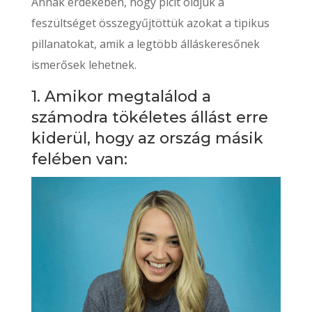
Annak érdekében, hogy picit oldjuk a
feszültséget összegyűjtöttük azokat a tipikus
pillanatokat, amik a legtöbb álláskeresőnek
ismerősek lehetnek.
1. Amikor megtalálod a
számodra tökéletes állást erre
kiderül, hogy az ország másik
felében van: