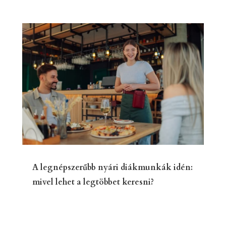
A legnépszerűbb nyári diákmunkák idén:
mivel lehet a legtöbbet keresni?