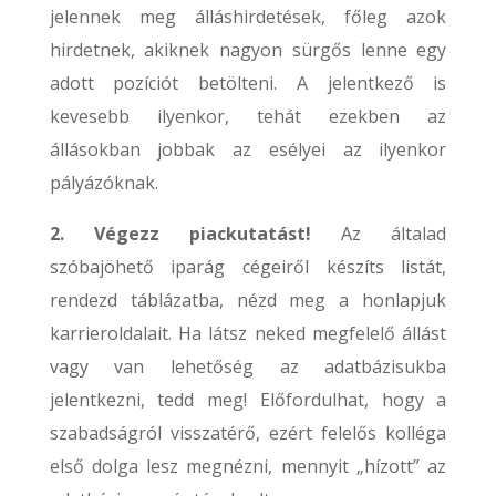
jelennek meg álláshirdetések, főleg azok
hirdetnek, akiknek nagyon sürgős lenne egy
adott pozíciót betölteni. A jelentkező is
kevesebb ilyenkor, tehát ezekben az
állásokban jobbak az esélyei az ilyenkor
pályázóknak.
2. Végezz piackutatást!
Az általad
szóbajöhető iparág cégeiről készíts listát,
rendezd táblázatba, nézd meg a honlapjuk
karrieroldalait. Ha látsz neked megfelelő állást
vagy van lehetőség az adatbázisukba
jelentkezni, tedd meg! Előfordulhat, hogy a
szabadságról visszatérő, ezért felelős kolléga
első dolga lesz megnézni, mennyit „hízott” az