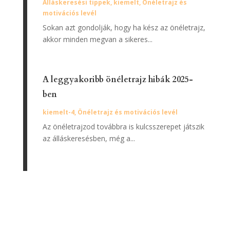
Álláskeresési tippek
,
kiemelt
,
Önéletrajz és
motivációs levél
Sokan azt gondolják, hogy ha kész az önéletrajz,
akkor minden megvan a sikeres...
A leggyakoribb önéletrajz hibák 2025-
ben
kiemelt-4
,
Önéletrajz és motivációs levél
Az önéletrajzod továbbra is kulcsszerepet játszik
az álláskeresésben, még a...