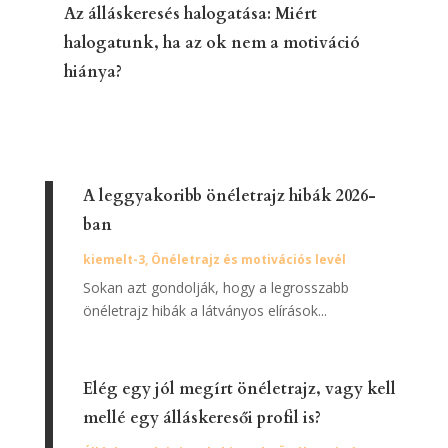
Az álláskeresés halogatása: Miért
halogatunk, ha az ok nem a motiváció
hiánya?
A leggyakoribb önéletrajz hibák 2026-
ban
kiemelt-3
,
Önéletrajz és motivációs levél
Sokan azt gondolják, hogy a legrosszabb
önéletrajz hibák a látványos elírások...
Elég egy jól megírt önéletrajz, vagy kell
mellé egy álláskeresői profil is?