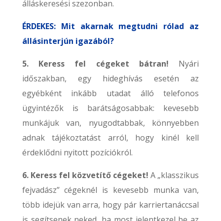
álláskeresési szezonban.
ÉRDEKES: Mit akarnak megtudni rólad az
állásinterjún igazából?
5. Keress fel cégeket bátran!
Nyári
időszakban, egy hideghívás esetén az
egyébként inkább utadat álló telefonos
ügyintézők is barátságosabbak: kevesebb
munkájuk van, nyugodtabbak, könnyebben
adnak tájékoztatást arról, hogy kinél kell
érdeklődni nyitott pozíciókról.
6. Keress fel közvetítő cégeket!
A „klasszikus
fejvadász” cégeknél is kevesebb munka van,
több idejük van arra, hogy pár karriertanáccsal
is segítsenek neked, ha most jelentkezel be az