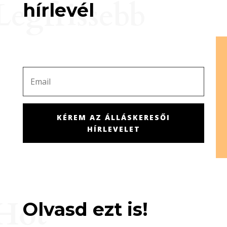
Legfrissebb
hírlevél
KÉREM AZ ÁLLÁSKERESŐI
HÍRLEVELET
Hot
Olvasd ezt is!