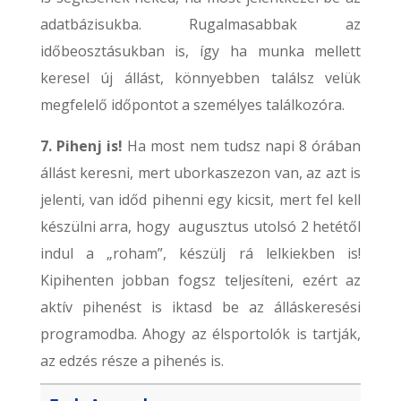
adatbázisukba. Rugalmasabbak az
időbeosztásukban is, így ha munka mellett
keresel új állást, könnyebben találsz velük
megfelelő időpontot a személyes találkozóra.
7. Pihenj is!
Ha most nem tudsz napi 8 órában
állást keresni, mert uborkaszezon van, az azt is
jelenti, van időd pihenni egy kicsit, mert fel kell
készülni arra, hogy augusztus utolsó 2 hetétől
indul a „roham”, készülj rá lelkiekben is!
Kipihenten jobban fogsz teljesíteni, ezért az
aktív pihenést is iktasd be az álláskeresési
programodba. Ahogy az élsportolók is tartják,
az edzés része a pihenés is.