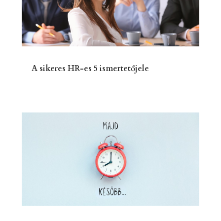
A sikeres HR-es 5 ismertetőjele