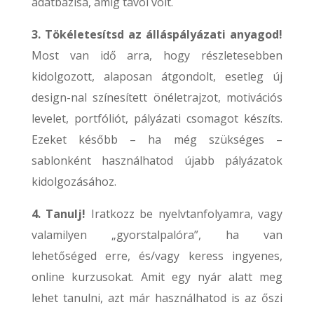
adatbázisa, amíg távol volt.
3. Tökéletesítsd az álláspályázati anyagod!
Most van idő arra, hogy részletesebben
kidolgozott, alaposan átgondolt, esetleg új
design-nal színesített önéletrajzot, motivációs
levelet, portfóliót, pályázati csomagot készíts.
Ezeket később – ha még szükséges –
sablonként használhatod újabb pályázatok
kidolgozásához.
4. Tanulj!
Iratkozz be nyelvtanfolyamra, vagy
valamilyen „gyorstalpalóra”, ha van
lehetőséged erre, és/vagy keress ingyenes,
online kurzusokat. Amit egy nyár alatt meg
lehet tanulni, azt már használhatod is az őszi