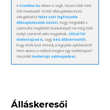
A
Cvonline.hu
ebben is segít, hiszen több mint
500 munkaadó 10.000 állásajánlata közül
válogathatsz!
Nézz szét legfrissebb
állásajánlataink között
, hogy megtaláld a
számodra megfelelő munkahelyet! Ha még több
esélyt szeretnél adni magadnak,
töltsd fel
önéletrajzod is
, vagy
kérj állásértesítőt
,
hogy elsők közt értesülj a legújabb ajánlatokról!
Nem akarsz a nulláról megírni egy önéletrajzot?
Használd
önéletrajz sablonjainkat
.
Álláskeresői