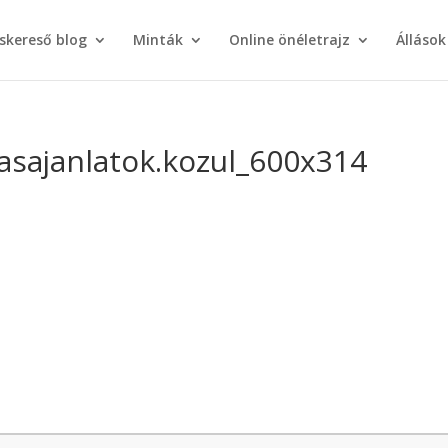
áskereső blog
Minták
Online önéletrajz
Állások
lasajanlatok.kozul_600x314