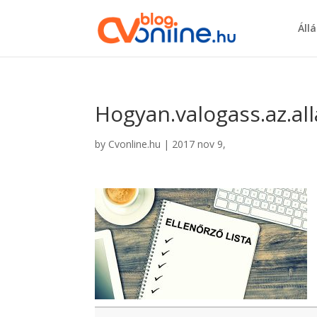
Áll
Hogyan.valogass.az.al
by
Cvonline.hu
|
2017 nov 9,