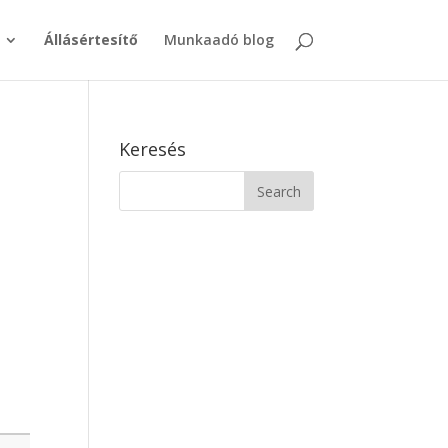
Állásértesítő
Munkaadó blog
Keresés