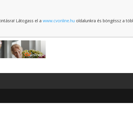
tintásra! Látogass el a
www.cvonline.hu
oldalunkra és böngéssz a töb