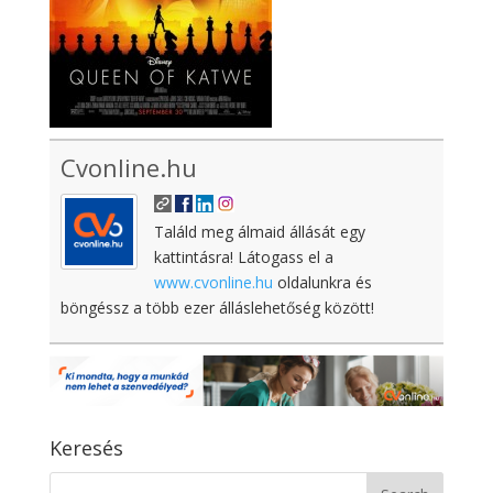
Cvonline.hu
Találd meg álmaid állását egy
kattintásra! Látogass el a
www.cvonline.hu
oldalunkra és
böngéssz a több ezer álláslehetőség között!
Keresés