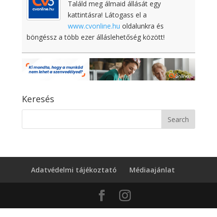
Találd meg álmaid állását egy
kattintásra! Látogass el a
www.cvonline.hu
oldalunkra és
böngéssz a több ezer álláslehetőség között!
Keresés
Adatvédelmi tájékoztató
Médiaajánlat