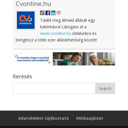
Cvonline.hu
Találd meg álmaid állását egy
kattintásra! Látogass el a
www.cvonline.hu
oldalunkra és
böngéssz a több ezer álláslehetőség között!
Keresés
Adatvédelmi tájékoztató
Médiaajánlat