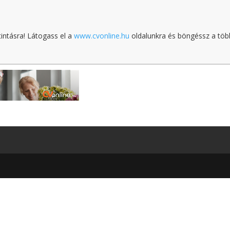
tintásra! Látogass el a
www.cvonline.hu
oldalunkra és böngéssz a töb