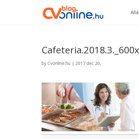
Áll
Cafeteria.2018.3._600
by
Cvonline.hu
|
2017 dec 20,