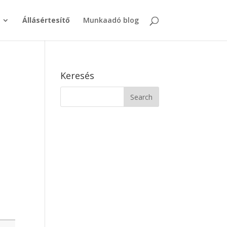
Állásértesítő
Munkaadó blog
Keresés