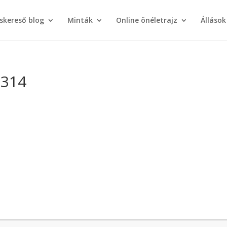
áskereső blog
Minták
Online önéletrajz
Állások
x314