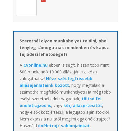
Szeretnél olyan munkahelyet találni, ahol
tényleg támogatnak mindenben és kapsz
fejlődési lehetőséget?
A
Cvonline.hu
ebben is segít, hiszen több mint
500 munkaadó 10.000 állásajánlata közül
válogathatsz!
Nézz szét legfrissebb
állásajánlataink között
, hogy megtaláld a
számodra megfelelő munkahelyet! Ha még több
esélyt szeretnél adni magadnak,
töltsd fel
önéletrajzod is
, vagy
kérj állásértesítőt
,
hogy elsők közt értesülj a legújabb ajánlatokról!
Nem akarsz a nulláról megírni egy önéletrajzot?
Használd
önéletrajz sablonjainkat
.