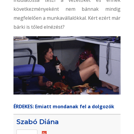
indulatossá teszi a vezetőket és ennek
következményeként nem bánnak mindig
megfelelően a munkavállalókkal. Kért ezért már
bárki is tőled elnézést?
ÉRDEKES: Emiatt mondanak fel a dolgozók
Szabó Diána