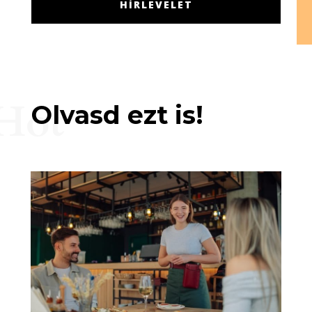
HÍRLEVELET
Hot
Olvasd ezt is!