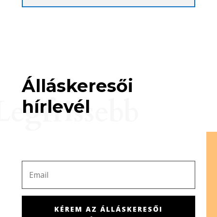
Álláskeresői
Legfrissebb
hírlevél
KÉREM AZ ÁLLÁSKERESŐI