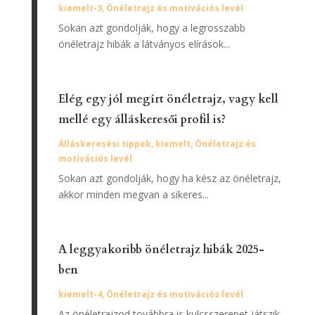
kiemelt-3
,
Önéletrajz és motivációs levél
Sokan azt gondolják, hogy a legrosszabb
önéletrajz hibák a látványos elírások...
Elég egy jól megírt önéletrajz, vagy kell
mellé egy álláskeresői profil is?
Álláskeresési tippek
,
kiemelt
,
Önéletrajz és
motivációs levél
Sokan azt gondolják, hogy ha kész az önéletrajz,
akkor minden megvan a sikeres...
A leggyakoribb önéletrajz hibák 2025-
ben
kiemelt-4
,
Önéletrajz és motivációs levél
Az önéletrajzod továbbra is kulcsszerepet játszik