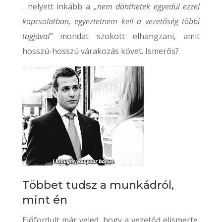
…helyett inkább a
„nem dönthetek egyedül ezzel
kapcsolatban, egyeztetnem kell a vezetőség többi
tagjával”
mondat szokott elhangzani, amit
hosszú-hosszú várakozás követ. Ismerős?
Többet tudsz a munkádról,
mint én
Előfordult már veled, hogy a vezetőd elismerte,