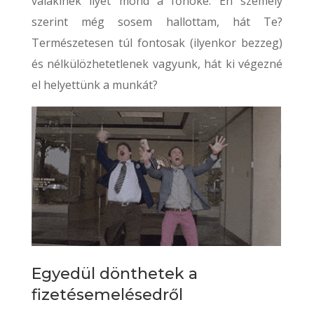
valakinek ilyet mond a főnöke. Én személy
szerint még sosem hallottam, hát Te?
Természetesen túl fontosak (ilyenkor bezzeg)
és nélkülözhetetlenek vagyunk, hát ki végezné
el helyettünk a munkát?
Egyedül dönthetek a
fizetésemelésedről