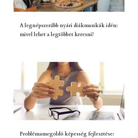
A legnépszerűbb nyári diákmunkák idén:
mivel lehet a legtöbbet keresni?
Problémamegoldó képesség fejlesztése: