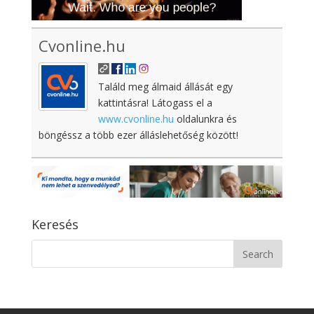
Cvonline.hu
Találd meg álmaid állását egy
kattintásra! Látogass el a
www.cvonline.hu
oldalunkra és
böngéssz a több ezer álláslehetőség között!
Keresés