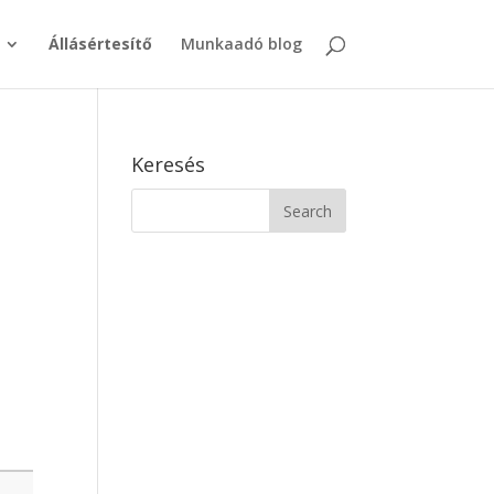
Állásértesítő
Munkaadó blog
Keresés