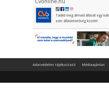
Cvonline.hu
Találd meg álmaid állását egy kat
ezer álláslehetőség között!
Adatvédelmi tájékoztató
Médiaajánlat