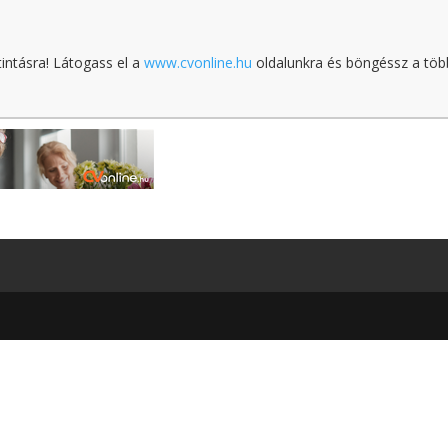
tintásra! Látogass el a
www.cvonline.hu
oldalunkra és böngéssz a töb