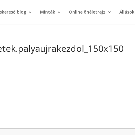
áskereső blog
Minták
Online önéletrajz
Állások
zetek.palyaujrakezdol_150x150