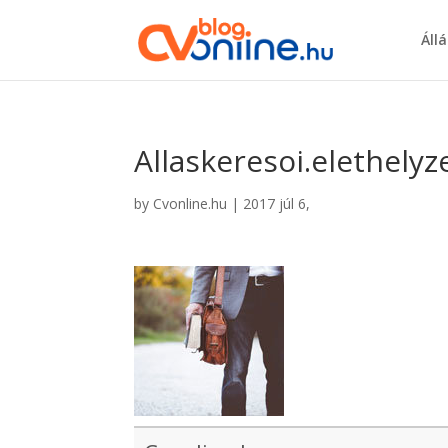
Áll
Allaskeresoi.elethely
by
Cvonline.hu
|
2017 júl 6,