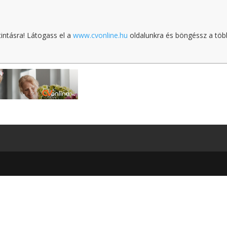
tintásra! Látogass el a
www.cvonline.hu
oldalunkra és böngéssz a töb