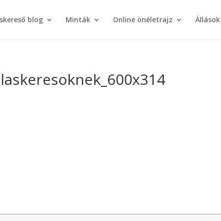
áskereső blog
Minták
Online önéletrajz
Állások
allaskeresoknek_600x314