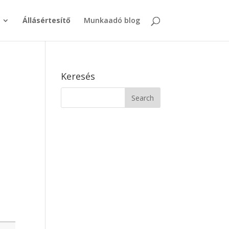
Állásértesítő
Munkaadó blog
Keresés