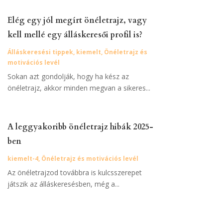
Elég egy jól megírt önéletrajz, vagy
kell mellé egy álláskeresői profil is?
Álláskeresési tippek
,
kiemelt
,
Önéletrajz és
motivációs levél
Sokan azt gondolják, hogy ha kész az
önéletrajz, akkor minden megvan a sikeres...
A leggyakoribb önéletrajz hibák 2025-
ben
kiemelt-4
,
Önéletrajz és motivációs levél
Az önéletrajzod továbbra is kulcsszerepet
játszik az álláskeresésben, még a...