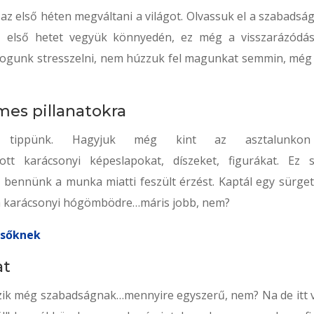
z első héten megváltani a világot. Olvassuk el a szabadsá
Az első hetet vegyük könnyedén, ez még a visszarázódá
 fogunk stresszelni, nem húzzuk fel magunkat semmin, még 
mes pillanatokra
ő tippünk. Hagyjuk még kint az asztalunko
pott karácsonyi képeslapokat, díszeket, figurákat. Ez s
 bennünk a munka miatti feszült érzést. Kaptál egy sürget
á a karácsonyi hógömbödre…máris jobb, nem?
esőknek
at
szik még szabadságnak…mennyire egyszerű, nem? Na de itt 