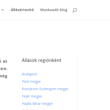
Állásértesítő
Munkaadó blog
Állások regiónként
i az
sre.
Budapest
 még
Pest megye
Komárom-Esztergom megye
Fejér megye
Hajdú-Bihar megye