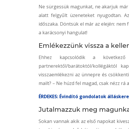
Ne sürgessük magunkat, ne akarjuk már a
alatt felgyűlt üzeneteket nyugodtan. 
időszaka. Döntsük el már az elején: nem
a karácsonyi hangulat!
Emlékezzünk vissza a kelle
Ehhez kapcsolódik a következ
partnerektől/barátoktól/kollégáktól ka
visszaemlékezni az ünnepre és csökkenti
mailt? – Ne húzd fel magad, csak nézz r
ÉRDEKES: Évindító gondolatok állásker
Jutalmazzuk meg magunk
Sokan vannak akik az első napokat kive