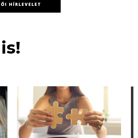
ŐI HÍRLEVELET
is!