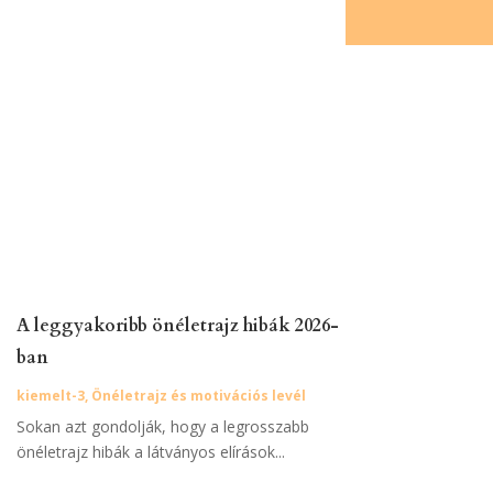
A leggyakoribb önéletrajz hibák 2026-
ban
kiemelt-3
,
Önéletrajz és motivációs levél
Sokan azt gondolják, hogy a legrosszabb
önéletrajz hibák a látványos elírások...