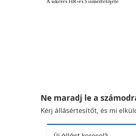
A sikeres HR-es 5 ismertetőjele
Ne maradj le a számodra
Kérj állásértesítőt, és mi elkü