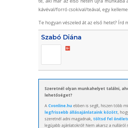
te, aki már az első héten újra munkába
kávéval/forró csokival/teával, egy kelleme
Te hogyan vészeled át az első hetet? Írd
Szabó Diána
Szeretnél olyan munkahelyet találni, a
lehetőséget?
A
Cvonline.hu
ebben is segít, hiszen több m
legfrissebb állásajánlataink között
, hog
szeretnél adni magadnak,
töltsd fel önélet
legújabb ajánlatokról! Nem akarsz a nulláról