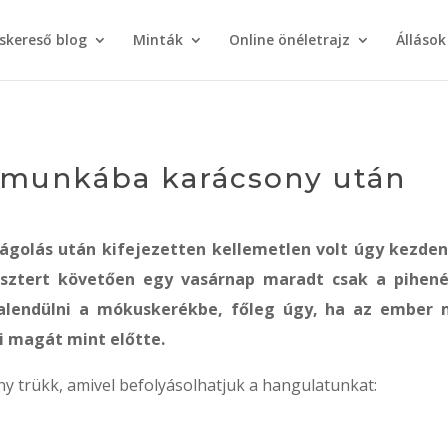
áskereső blog
Minták
Online önéletrajz
Állások
 a munkába karácsony után
ágolás után kifejezetten kellemetlen volt úgy kezden
esztert követően egy vasárnap maradt csak a pihené
zalendülni a mókuskerékbe, főleg úgy, ha az ember
i magát mint előtte.
 trükk, amivel befolyásolhatjuk a hangulatunkat: