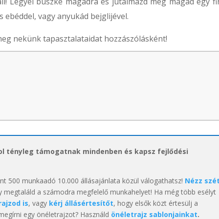
 áll! Legyél büszke magadra és jutalmazd meg magad egy f
s ebéddel, vagy anyukád bejglijével.
 meg nekünk tapasztalataidat hozzászólásként!
hol tényleg támogatnak mindenben és kapsz fejlődési
int 500 munkaadó 10.000 állásajánlata közül válogathatsz!
Nézz szé
y megtaláld a számodra megfelelő munkahelyet! Ha még több esélyt
rajzod is
, vagy
kérj állásértesítőt
, hogy elsők közt értesülj a
 megírni egy önéletrajzot? Használd
önéletrajz sablonjainkat
.