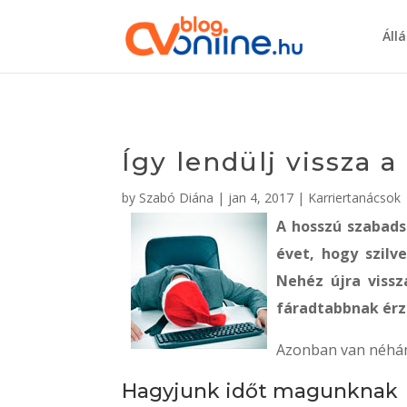
Áll
Így lendülj vissza
by
Szabó Diána
|
jan 4, 2017
|
Karriertanácsok
A hosszú szabads
évet, hogy szilv
Nehéz újra viss
fáradtabbnak érz
Azonban van néhány
Hagyjunk időt magunknak