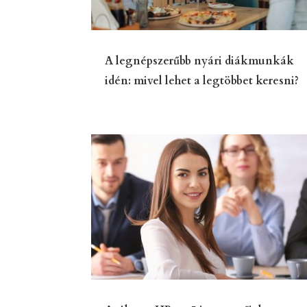
A legnépszerűbb nyári diákmunkák
idén: mivel lehet a legtöbbet keresni?