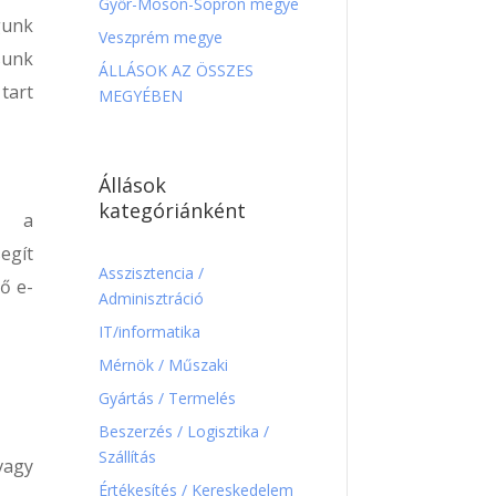
Győr-Moson-Sopron megye
gunk
Veszprém megye
sunk
ÁLLÁSOK AZ ÖSSZES
tart
MEGYÉBEN
Állások
kategóriánként
n a
egít
Asszisztencia /
ő e-
Adminisztráció
IT/informatika
Mérnök / Műszaki
Gyártás / Termelés
Beszerzés / Logisztika /
Szállítás
vagy
Értékesítés / Kereskedelem