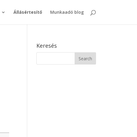
Állásértesítő
Munkaadó blog
Keresés