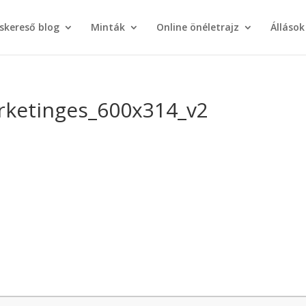
áskereső blog
Minták
Online önéletrajz
Állások
rketinges_600x314_v2