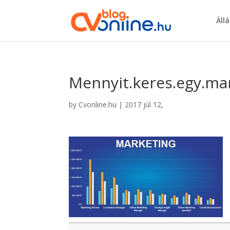
Áll
Mennyit.keres.egy.ma
by
Cvonline.hu
|
2017 júl 12,