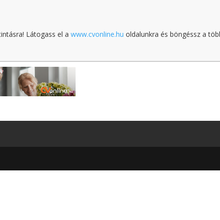
tintásra! Látogass el a
www.cvonline.hu
oldalunkra és böngéssz a töb