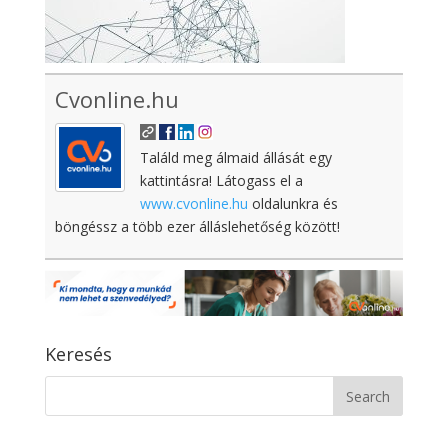
Cvonline.hu
Találd meg álmaid állását egy
kattintásra! Látogass el a
www.cvonline.hu
oldalunkra és
böngéssz a több ezer álláslehetőség között!
Keresés