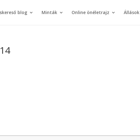
áskereső blog
Minták
Online önéletrajz
Állások
314