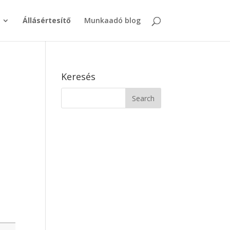
Állásértesítő
Munkaadó blog
Keresés