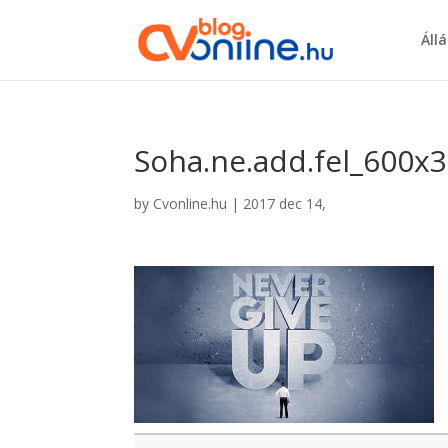
Áll
Soha.ne.add.fel_600x
by
Cvonline.hu
|
2017 dec 14,