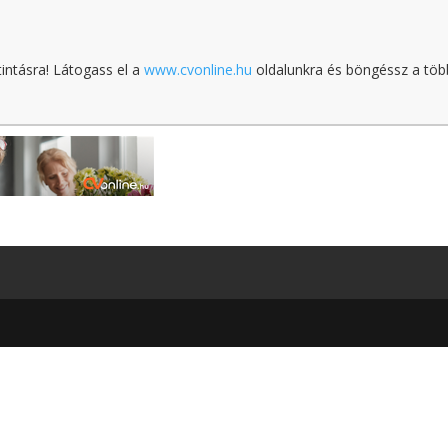
tintásra! Látogass el a
www.cvonline.hu
oldalunkra és böngéssz a töb