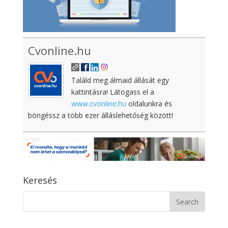
Cvonline.hu
Találd meg álmaid állását egy
kattintásra! Látogass el a
www.cvonline.hu
oldalunkra és
böngéssz a több ezer álláslehetőség között!
Keresés