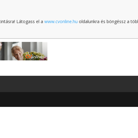
tintásra! Látogass el a
www.cvonline.hu
oldalunkra és böngéssz a töb