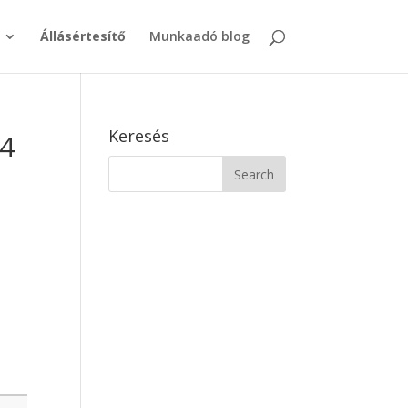
Állásértesítő
Munkaadó blog
Keresés
14