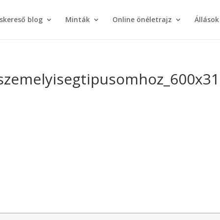
áskereső blog
Minták
Online önéletrajz
Állások
_szemelyisegtipusomhoz_600x3