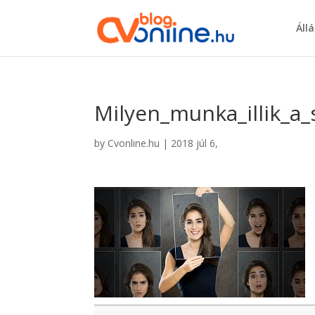
Áll
Milyen_munka_illik_a
by
Cvonline.hu
|
2018 júl 6,