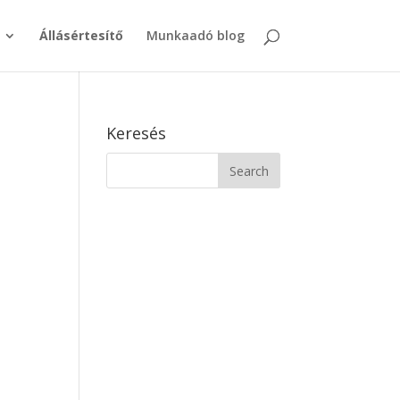
Állásértesítő
Munkaadó blog
Keresés