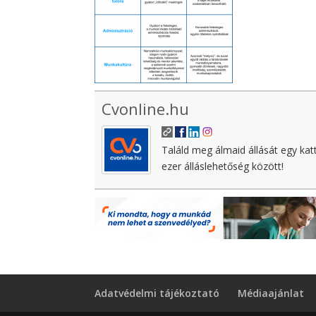
Cvonline.hu
Találd meg álmaid állását egy kat
ezer álláslehetőség között!
Adatvédelmi tájékoztató
Médiaajánlat