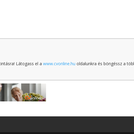
tintásra! Látogass el a
www.cvonline.hu
oldalunkra és böngéssz a töb