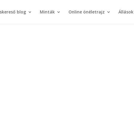
áskereső blog
Minták
Online önéletrajz
Állások