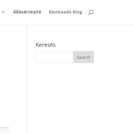
Állásértesítő
Munkaadó blog
Keresés