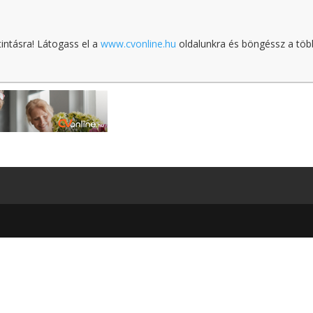
tintásra! Látogass el a
www.cvonline.hu
oldalunkra és böngéssz a töb