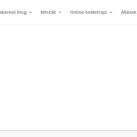
áskereső blog
Minták
Online önéletrajz
Állások