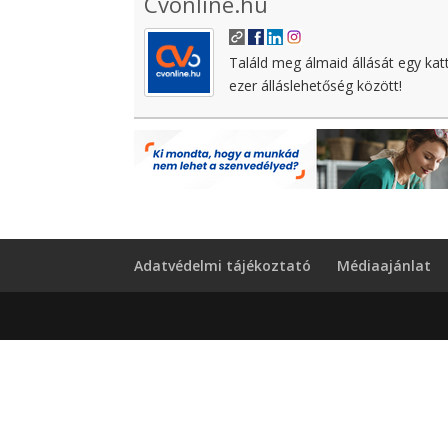
Cvonline.hu
Találd meg álmaid állását egy kat
ezer álláslehetőség között!
Adatvédelmi tájékoztató
Médiaajánlat