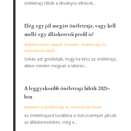
önéletrajz hibák a látványos elírások...
Elég egy jól megírt önéletrajz, vagy kell
mellé egy álláskeresői profil is?
Álláskeresési tippek
,
kiemelt
,
Önéletrajz és
motivációs levél
Sokan azt gondolják, hogy ha kész az önéletrajz,
akkor minden megvan a sikeres...
A leggyakoribb önéletrajz hibák 2025-
ben
kiemelt-4
,
Önéletrajz és motivációs levél
Az önéletrajzod továbbra is kulcsszerepet játszik
az álláskeresésben, még a...