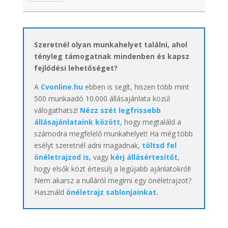
Szeretnél olyan munkahelyet találni, ahol
tényleg támogatnak mindenben és kapsz
fejlődési lehetőséget?
A
Cvonline.hu
ebben is segít, hiszen több mint
500 munkaadó 10.000 állásajánlata közül
válogathatsz!
Nézz szét legfrissebb
állásajánlataink között
, hogy megtaláld a
számodra megfelelő munkahelyet! Ha még több
esélyt szeretnél adni magadnak,
töltsd fel
önéletrajzod is
, vagy
kérj állásértesítőt
,
hogy elsők közt értesülj a legújabb ajánlatokról!
Nem akarsz a nulláról megírni egy önéletrajzot?
Használd
önéletrajz sablonjainkat
.