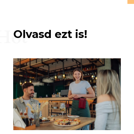
Hot
Olvasd ezt is!