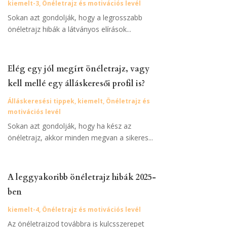
kiemelt-3
,
Önéletrajz és motivációs levél
Sokan azt gondolják, hogy a legrosszabb
önéletrajz hibák a látványos elírások...
Elég egy jól megírt önéletrajz, vagy
kell mellé egy álláskeresői profil is?
Álláskeresési tippek
,
kiemelt
,
Önéletrajz és
motivációs levél
Sokan azt gondolják, hogy ha kész az
önéletrajz, akkor minden megvan a sikeres...
A leggyakoribb önéletrajz hibák 2025-
ben
kiemelt-4
,
Önéletrajz és motivációs levél
Az önéletrajzod továbbra is kulcsszerepet