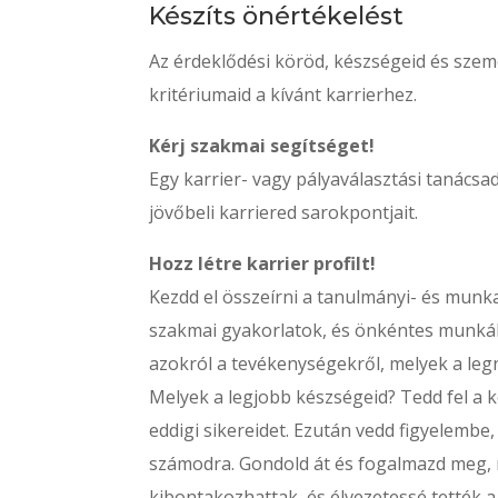
Készíts önértékelést
Az érdeklődési köröd, készségeid és szem
kritériumaid a kívánt karrierhez.
Kérj szakmai segítséget!
Egy karrier- vagy pályaválasztási tanács
jövőbeli karriered sarokpontjait.
Hozz létre karrier profilt!
Kezdd el összeírni a tanulmányi- és munk
szakmai gyakorlatok, és önkéntes munkák
azokról a tevékenységekről, melyek a leg
Melyek a legjobb készségeid? Tedd fel a 
eddigi sikereidet. Ezután vedd figyelemb
számodra. Gondold át és fogalmazd meg, 
kibontakozhattak, és élvezetessé tették a