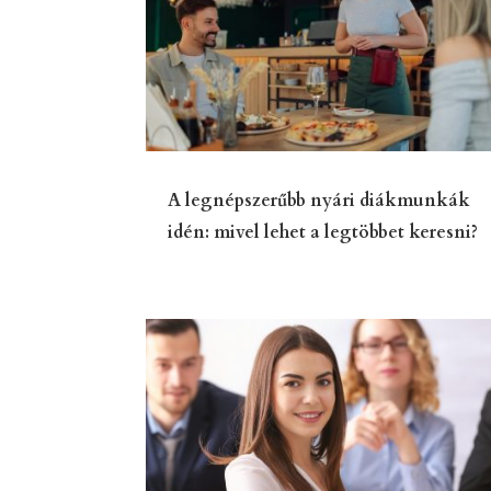
A legnépszerűbb nyári diákmunkák
idén: mivel lehet a legtöbbet keresni?