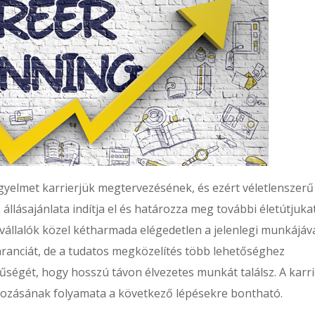
yelmet karrierjük megtervezésének, és ezért véletlenszerű
állásajánlata indítja el és határozza meg további életútjukat
llalók közel kétharmada elégedetlen a jelenlegi munkájáva
anciát, de a tudatos megközelítés több lehetőséghez
űségét, hogy hosszú távon élvezetes munkát találsz. A karr
ozásának folyamata a következő lépésekre bontható.