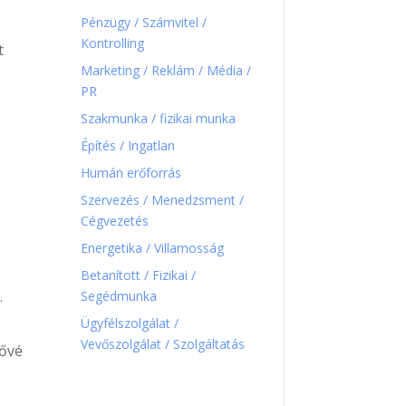
Pénzügy / Számvitel /
Kontrolling
t
Marketing / Reklám / Média /
PR
Szakmunka / fizikai munka
Építés / Ingatlan
Humán erőforrás
Szervezés / Menedzsment /
Cégvezetés
Energetika / Villamosság
Betanított / Fizikai /
.
Segédmunka
Ügyfélszolgálat /
Vevőszolgálat / Szolgáltatás
zővé