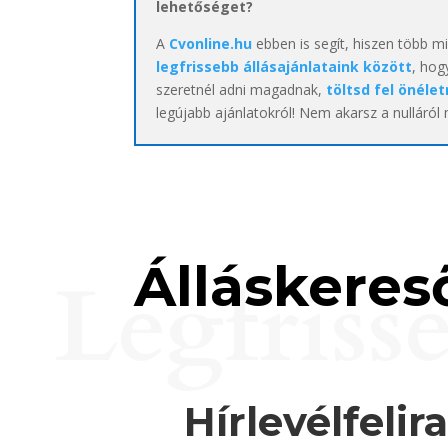
lehetőséget?
A
Cvonline.hu
ebben is segít, hiszen több m
legfrissebb állásajánlataink között
, hog
szeretnél adni magadnak,
töltsd fel önélet
legújabb ajánlatokról! Nem akarsz a nulláról
Álláskereső
Legfriss
Hírlevélfelir