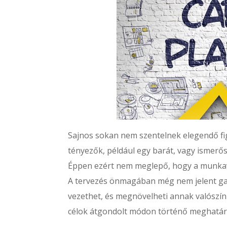
Sajnos sokan nem szentelnek elegendő fig
tényezők, például egy barát, vagy ismerős 
Éppen ezért nem meglepő, hogy a munkavá
A tervezés önmagában még nem jelent gar
vezethet, és megnövelheti annak valószín
célok átgondolt módon történő meghatár