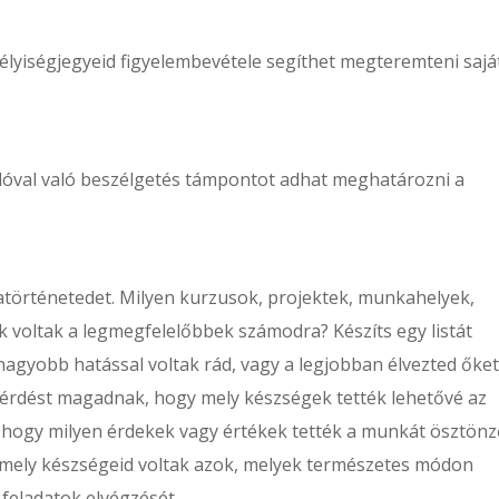
élyiségjegyeid figyelembevétele segíthet megteremteni sajá
adóval való beszélgetés támpontot adhat meghatározni a
atörténetedet. Milyen kurzusok, projektek, munkahelyek,
 voltak a legmegfelelőbbek számodra? Készíts egy listát
nagyobb hatással voltak rád, vagy a legjobban élvezted őket
kérdést magadnak, hogy mely készségek tették lehetővé az
e, hogy milyen érdekek vagy értékek tették a munkát ösztön
mely készségeid voltak azok, melyek természetes módon
 feladatok elvégzését.