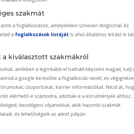
séges szakmát
 azok a foglalkozások, amelyekben szívesen dolgoznál. Az
heted a
foglalkozások listáját
is ahol általános leírást is ta
a kiválasztott szakmákról
ásokat, amikben a leginkább el tudnád képzelni magad, tudj
beírod a google keresőbe a foglalkozás nevét, és végignéze
 fórumokat, csoportokat, karrier információkat. Nézd át, hog
zés elérhető-e számodra, adottak-e a körülmények ahhoz,
etőséged, beszélgess olyanokkal, akik hasonló szakmát
ataik, és lehetőségeik az adott pályán.