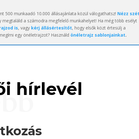
int 500 munkaadó 10.000 állásajánlata közül válogathatsz!
Nézz szé
y megtaláld a számodra megfelelő munkahelyet! Ha még több esélyt
rajzod is
, vagy
kérj állásértesítőt
, hogy elsők közt értesülj a
 megírni egy önéletrajzot? Használd
önéletrajz sablonjainkat
.
i hírlevél
ebb
atkozás