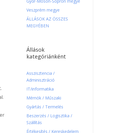
Győr-Moson-Sopron megye
Veszprém megye
ÁLLÁSOK AZ ÖSSZES
MEGYÉBEN
Állások
kategóriánként
Asszisztencia /
Adminisztráció
.
IT/informatika
l.
Mérnök / Műszaki
Gyártás / Termelés
ier
Beszerzés / Logisztika /
Szállítás
Értékesítés / Kereskedelem