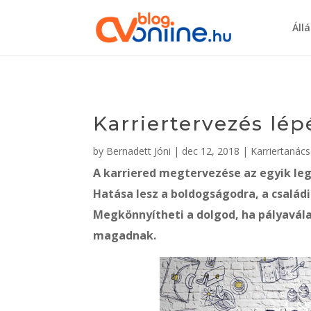
Áll
Karriertervezés lép
by
Bernadett Jóni
|
dec 12, 2018
|
Karriertanác
A karriered megtervezése az egyik le
Hatása lesz a boldogságodra, a családi
Megkönnyítheti a dolgod, ha pályavála
magadnak.