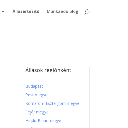
Állásértesítő
Munkaadó blog
Állások regiónként
Budapest
Pest megye
Komárom-Esztergom megye
Fejér megye
Hajdú-Bihar megye