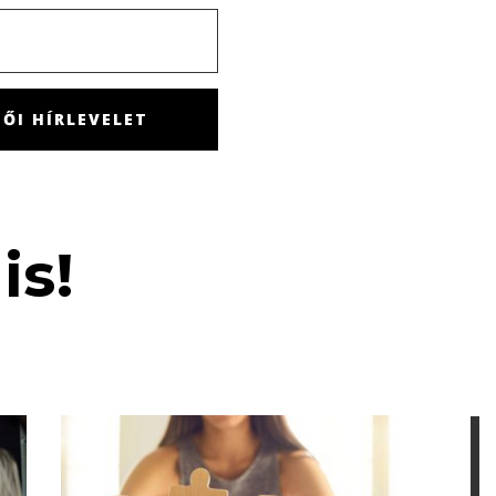
ŐI HÍRLEVELET
is!