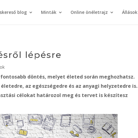
áskereső blog
Minták
Online önéletrajz
Állások
ésről lépésre
sok
gfontosabb döntés, melyet életed során meghozhatsz.
 életedre, az egészségedre és az anyagi helyzetedre is.
sztási célokat határozol meg és tervet is készítesz