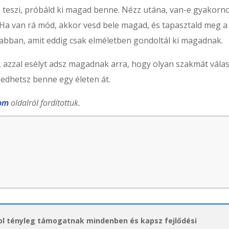
 teszi, próbáld ki magad benne. Nézz utána, van-e gyakorn
Ha van rá mód, akkor vesd bele magad, és tapasztald meg a
abban, amit eddig csak elméletben gondoltál ki magadnak.
azzal esélyt adsz magadnak arra, hogy olyan szakmát válas
sedhetsz benne egy életen át.
com
oldalról fordítottuk.
hol tényleg támogatnak mindenben és kapsz fejlődési