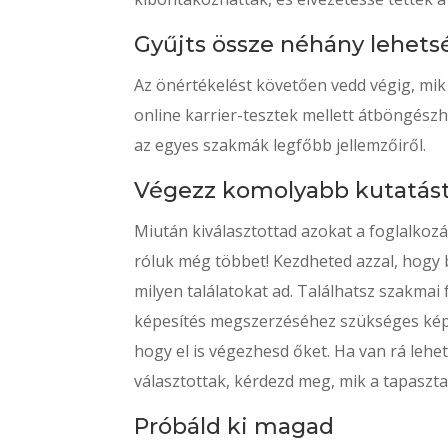
Gyűjts össze néhány lehet
Az önértékelést követően vedd végig, mik
online karrier-tesztek mellett átböngész
az egyes szakmák legfőbb jellemzőiről.
Végezz komolyabb kutatást 
Miután kiválasztottad azokat a foglalkoz
róluk még többet! Kezdheted azzal, hogy 
milyen találatokat ad. Találhatsz szakmai
képesítés megszerzéséhez szükséges kép
hogy el is végezhesd őket. Ha van rá leh
választottak, kérdezd meg, mik a tapasztal
Próbáld ki magad