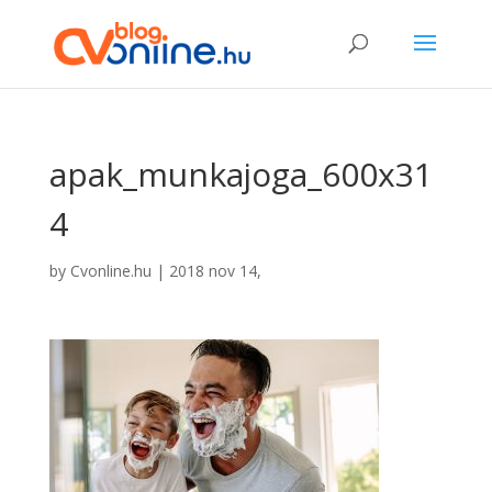
apak_munkajoga_600x31
4
by
Cvonline.hu
|
2018 nov 14,