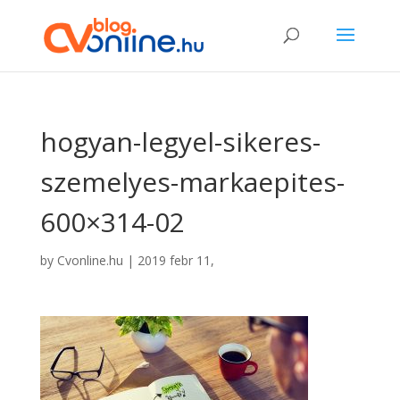
hogyan-legyel-sikeres-
szemelyes-markaepites-
600×314-02
by
Cvonline.hu
|
2019 febr 11,