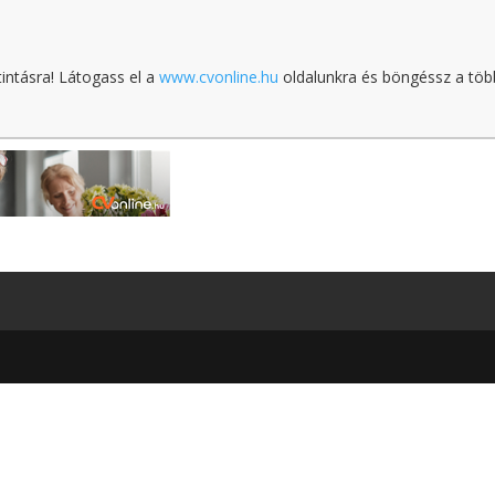
tintásra! Látogass el a
www.cvonline.hu
oldalunkra és böngéssz a töb