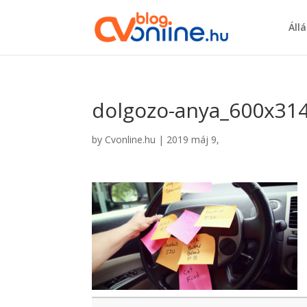
Áll
dolgozo-anya_600x31
by
Cvonline.hu
|
2019 máj 9,