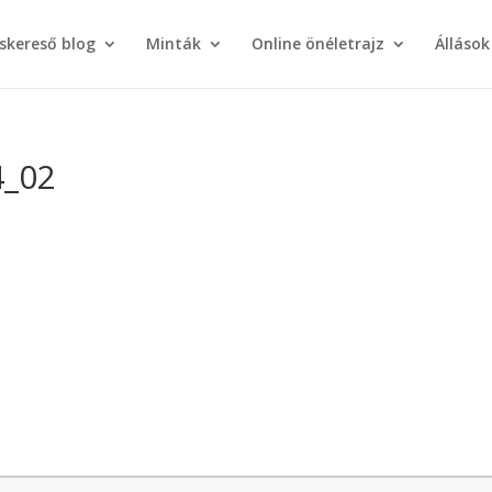
áskereső blog
Minták
Online önéletrajz
Állások
4_02