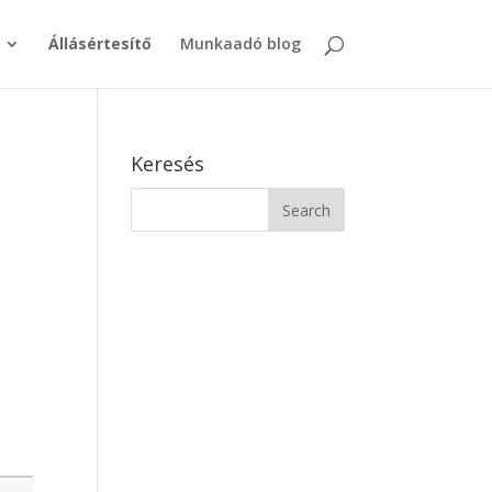
Állásértesítő
Munkaadó blog
Keresés