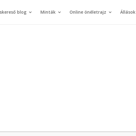
áskereső blog
Minták
Online önéletrajz
Állások