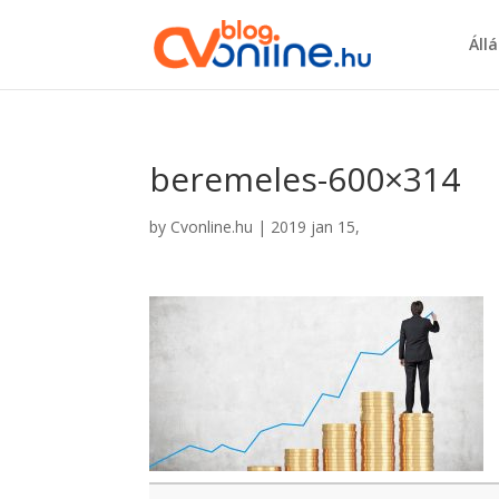
Áll
beremeles-600×314
by
Cvonline.hu
|
2019 jan 15,