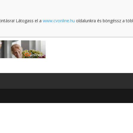
tintásra! Látogass el a
www.cvonline.hu
oldalunkra és böngéssz a töb