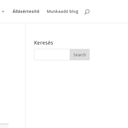
Állásértesítő
Munkaadó blog
Keresés