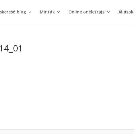
áskereső blog
Minták
Online önéletrajz
Állások
14_01