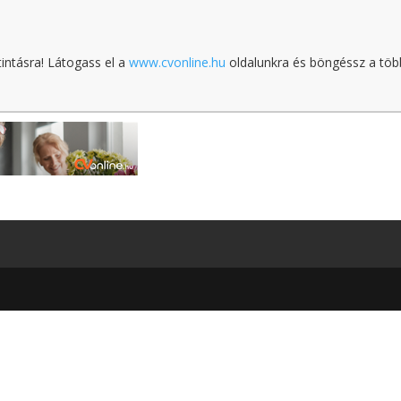
tintásra! Látogass el a
www.cvonline.hu
oldalunkra és böngéssz a töb