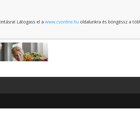
tintásra! Látogass el a
www.cvonline.hu
oldalunkra és böngéssz a töb