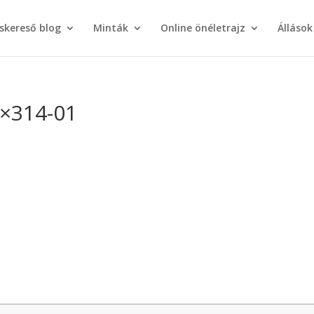
áskereső blog
Minták
Online önéletrajz
Állások
0×314-01