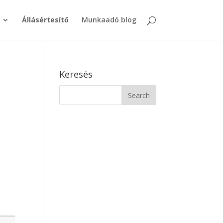
Állásértesítő
Munkaadó blog
Keresés