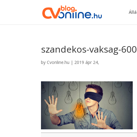
Áll
szandekos-vaksag-60
by
Cvonline.hu
|
2019 ápr 24,