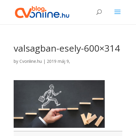
valsagban-esely-600×314
by
Cvonline.hu
|
2019 máj 9,