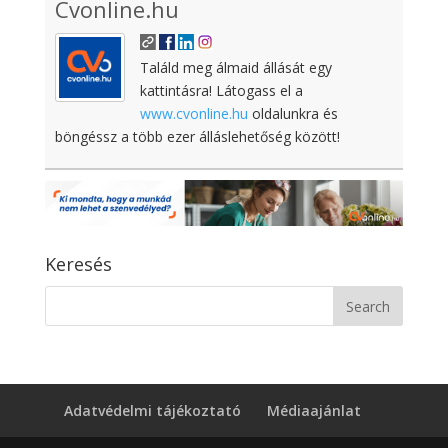
Cvonline.hu
Találd meg álmaid állását egy
kattintásra! Látogass el a
www.cvonline.hu
oldalunkra és
böngéssz a több ezer álláslehetőség között!
Keresés
Adatvédelmi tájékoztató
Médiaajánlat