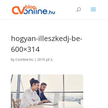
hogyan-illeszkedj-be-
600×314
by
Cvonline.hu
|
2019 júl 3,