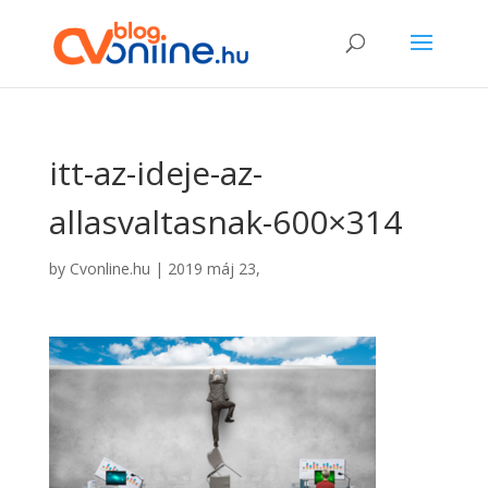
itt-az-ideje-az-
allasvaltasnak-600×314
by
Cvonline.hu
|
2019 máj 23,