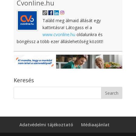
Cvonline.hu
Találd meg álmaid állását egy
kattintásra! Látogass el a
www.cvonline.hu
oldalunkra és
böngéssz a több ezer álláslehetőség között!
Keresés
Adatvédelmi tájékoztató
Médiaajánlat