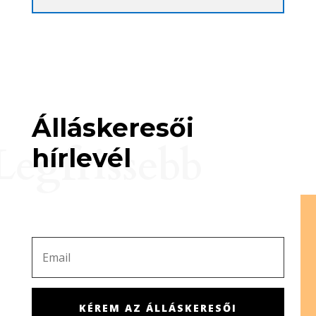
Álláskeresői
Legfrissebb
hírlevél
KÉREM AZ ÁLLÁSKERESŐI