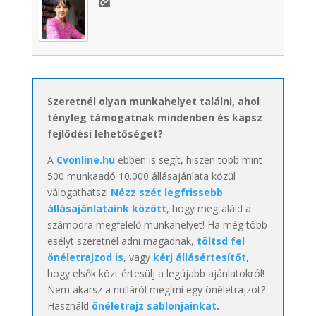
Szeretnél olyan munkahelyet találni, ahol
tényleg támogatnak mindenben és kapsz
fejlődési lehetőséget?
A
Cvonline.hu
ebben is segít, hiszen több mint
500 munkaadó 10.000 állásajánlata közül
válogathatsz!
Nézz szét legfrissebb
állásajánlataink között
, hogy megtaláld a
számodra megfelelő munkahelyet! Ha még több
esélyt szeretnél adni magadnak,
töltsd fel
önéletrajzod is
, vagy
kérj állásértesítőt
,
hogy elsők közt értesülj a legújabb ajánlatokról!
Nem akarsz a nulláról megírni egy önéletrajzot?
Használd
önéletrajz sablonjainkat
.