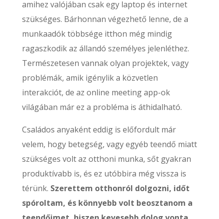
amihez valójában csak egy laptop és internet
szükséges. Bárhonnan végezhető lenne, de a
munkaadók többsége itthon még mindig
ragaszkodik az állandó személyes jelenléthez.
Természetesen vannak olyan projektek, vagy
problémák, amik igénylik a közvetlen
interakciót, de az online meeting app-ok
világában már ez a probléma is áthidalható.
Családos anyaként eddig is előfordult már
velem, hogy betegség, vagy egyéb teendő miatt
szükséges volt az otthoni munka, sőt gyakran
produktívabb is, és ez utóbbira még vissza is
térünk.
Szerettem otthonról dolgozni, időt
spóroltam, és könnyebb volt beosztanom a
teendőimet, hiszen kevesebb dolog vonta