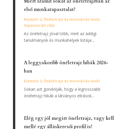
Miért számít sokat az önéletrajzban az
első munkatapasztalat?
Kiemelt-2
,
Önéletrajz és motivációs levél
,
Szponzorált cikk
Az önéletrajz jóval több, mint az addigi
tanulmányok és munkahelyek listája:...
A leggyakoribb önéletrajz hibák 2026-
ban
kiemelt-3
,
Önéletrajz és motivációs levél
Sokan azt gondolják, hogy a legrosszabb
önéletrajz hibák a látványos elírások...
Elég egy jól megírt önéletrajz, vagy kell
mellé egy álláskeresői profil is?