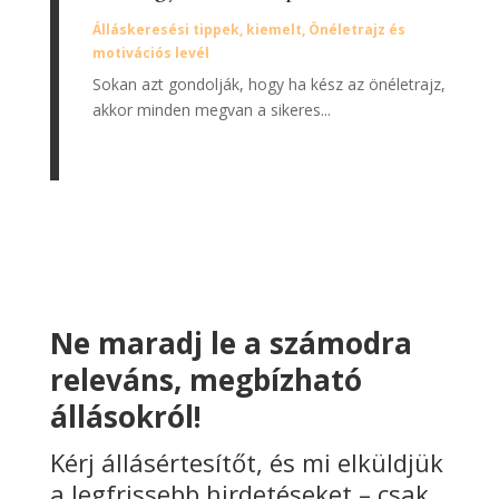
Álláskeresési tippek
,
kiemelt
,
Önéletrajz és
motivációs levél
Sokan azt gondolják, hogy ha kész az önéletrajz,
akkor minden megvan a sikeres...
Ne maradj le a számodra
releváns, megbízható
állásokról!
Kérj állásértesítőt, és mi elküldjük
a legfrissebb hirdetéseket – csak