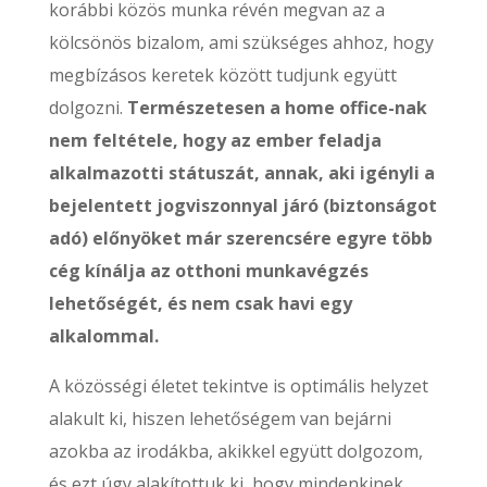
korábbi közös munka révén megvan az a
kölcsönös bizalom, ami szükséges ahhoz, hogy
megbízásos keretek között tudjunk együtt
dolgozni.
Természetesen a home office-nak
nem feltétele, hogy az ember feladja
alkalmazotti státuszát, annak, aki igényli a
bejelentett jogviszonnyal járó (biztonságot
adó) előnyöket már szerencsére egyre több
cég kínálja az otthoni munkavégzés
lehetőségét, és nem csak havi egy
alkalommal.
A közösségi életet tekintve is optimális helyzet
alakult ki, hiszen lehetőségem van bejárni
azokba az irodákba, akikkel együtt dolgozom,
és ezt úgy alakítottuk ki, hogy mindenkinek