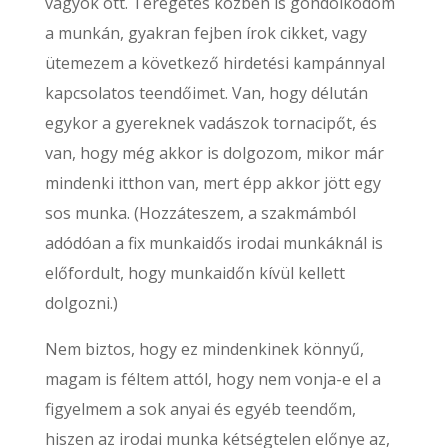
vagyok ott. Teregetés közben is gondolkodom
a munkán, gyakran fejben írok cikket, vagy
ütemezem a következő hirdetési kampánnyal
kapcsolatos teendőimet. Van, hogy délután
egykor a gyereknek vadászok tornacipőt, és
van, hogy még akkor is dolgozom, mikor már
mindenki itthon van, mert épp akkor jött egy
sos munka. (Hozzáteszem, a szakmámból
adódóan a fix munkaidős irodai munkáknál is
előfordult, hogy munkaidőn kívül kellett
dolgozni.)
Nem biztos, hogy ez mindenkinek könnyű,
magam is féltem attól, hogy nem vonja-e el a
figyelmem a sok anyai és egyéb teendőm,
hiszen az irodai munka kétségtelen előnye az,