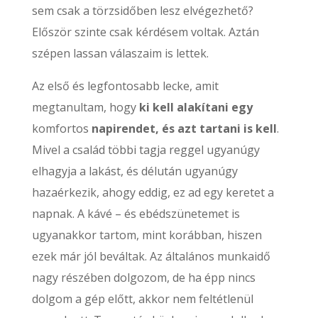
sem csak a törzsidőben lesz elvégezhető?
Először szinte csak kérdésem voltak. Aztán
szépen lassan válaszaim is lettek.
Az első és legfontosabb lecke, amit
megtanultam, hogy
ki kell alakítani egy
komfortos
napirendet, és azt tartani is kell
.
Mivel a család többi tagja reggel ugyanúgy
elhagyja a lakást, és délután ugyanúgy
hazaérkezik, ahogy eddig, ez ad egy keretet a
napnak. A kávé – és ebédszünetemet is
ugyanakkor tartom, mint korábban, hiszen
ezek már jól beváltak. Az általános munkaidő
nagy részében dolgozom, de ha épp nincs
dolgom a gép előtt, akkor nem feltétlenül