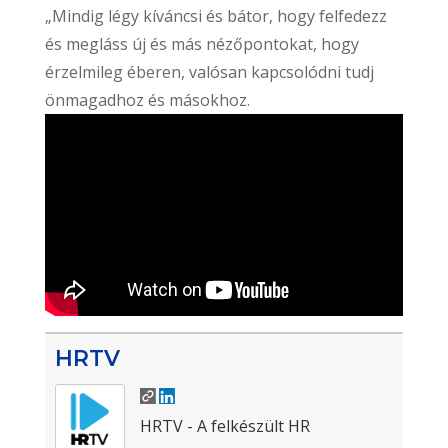
„Mindig légy kíváncsi és bátor, hogy felfedezz
és megláss új és más nézőpontokat, hogy
érzelmileg éberen, valósan kapcsolódni tudj
önmagadhoz és másokhoz.
HRTV
HRTV - A felkészült HR