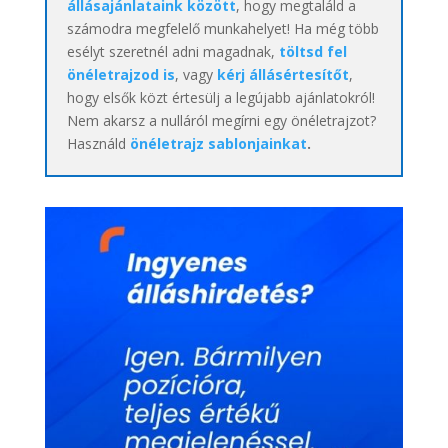
állásajánlataink között
, hogy megtaláld a
számodra megfelelő munkahelyet! Ha még több
esélyt szeretnél adni magadnak,
töltsd fel
önéletrajzod is
, vagy
kérj állásértesítőt
,
hogy elsők közt értesülj a legújabb ajánlatokról!
Nem akarsz a nulláról megírni egy önéletrajzot?
Használd
önéletrajz sablonjainkat
.