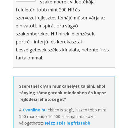
szakemberek videótékája.
Felületén több mint 200 HR és
szervezetfejlesztés témájú műsor várja az
elhivatott, inspirációra vágyó
szakembereket. HR hírek, elemzések,
portré-, interjú- és kerekasztal-
beszélgetések széles kínálata, hetente friss
tartalommal.
Szeretnél olyan munkahelyet találni, ahol
tényleg támogatnak mindenben és kapsz
fejlődési lehetőséget?
A
Cvonline.hu
ebben is segít, hiszen több mint
500 munkaadó 10.000 állásajánlata közül
válogathatsz!
Nézz szét legfrissebb