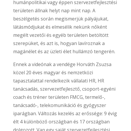
humánpolitikai vagy éppen szervezetfejlesztési
területen állnak helyt nap mint nap. A
beszélgetés során megismerjük pályájukat,
látásmódjukat és elmesélik nekünk nőként
megélt vezetői és egyéb területen betöltött
szerepüket, és azt is, hogyan lavíroznak a
magánélet és az üzleti élet hullámzó tengerén.
Ennek a videónak a vendége Horváth Zsuzsa
közel 20 éves magyar és nemzetközi
tapasztalattal rendelkezik vállalati HR, HR
tanácsadás, szervezetfejlesztő, csoport-egyéni
coach és tréner területen FMCG, termelő-,
tanácsadó-, telekomunikáció és gyógyszer
iparágban. Változás kezelés az erőssége: 9 évig
élt 4 különböző országban és 17 országban
dolgozott. Van egy saját szervezetfejlesztési