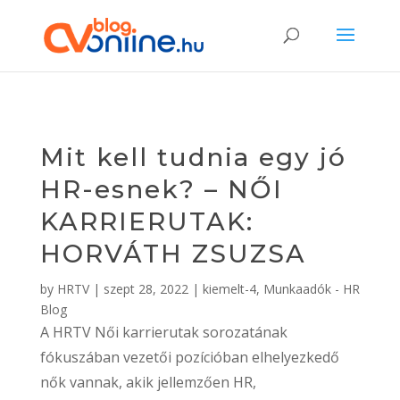
Mit kell tudnia egy jó
HR-esnek? – NŐI
KARRIERUTAK:
HORVÁTH ZSUZSA
by
HRTV
|
szept 28, 2022
|
kiemelt-4
,
Munkaadók - HR
Blog
A HRTV Női karrierutak sorozatának
fókuszában vezetői pozícióban elhelyezkedő
nők vannak, akik jellemzően HR,