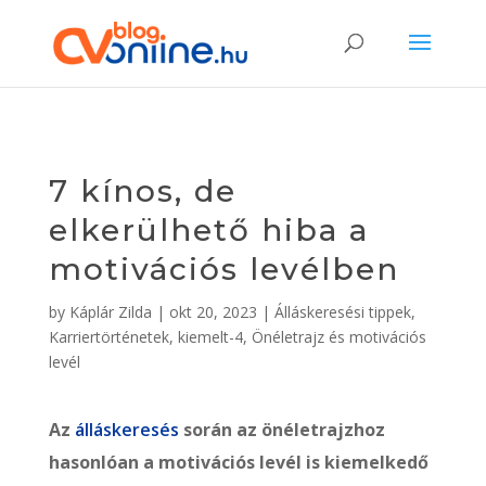
7 kínos, de
elkerülhető hiba a
motivációs levélben
by
Káplár Zilda
|
okt 20, 2023
|
Álláskeresési tippek
,
Karriertörténetek
,
kiemelt-4
,
Önéletrajz és motivációs
levél
Az
álláskeresés
során az önéletrajzhoz
hasonlóan a motivációs levél is kiemelkedő