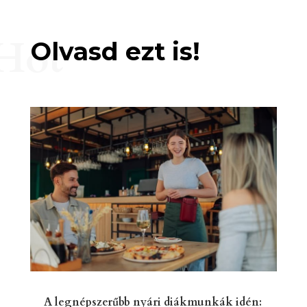
Hot
Olvasd ezt is!
A legnépszerűbb nyári diákmunkák idén: