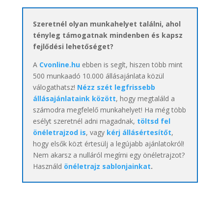
Szeretnél olyan munkahelyet találni, ahol
tényleg támogatnak mindenben és kapsz
fejlődési lehetőséget?
A
Cvonline.hu
ebben is segít, hiszen több mint
500 munkaadó 10.000 állásajánlata közül
válogathatsz!
Nézz szét legfrissebb
állásajánlataink között
, hogy megtaláld a
számodra megfelelő munkahelyet! Ha még több
esélyt szeretnél adni magadnak,
töltsd fel
önéletrajzod is
, vagy
kérj állásértesítőt
,
hogy elsők közt értesülj a legújabb ajánlatokról!
Nem akarsz a nulláról megírni egy önéletrajzot?
Használd
önéletrajz sablonjainkat
.