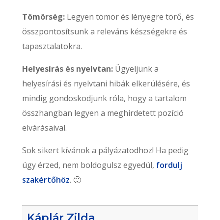
Tömörség:
Legyen tömör és lényegre törő, és
összpontosítsunk a releváns készségekre és
tapasztalatokra.
Helyesírás és nyelvtan:
Ügyeljünk a
helyesírási és nyelvtani hibák elkerülésére, és
mindig gondoskodjunk róla, hogy a tartalom
összhangban legyen a meghirdetett pozíció
elvárásaival.
Sok sikert kívánok a pályázatodhoz! Ha pedig
úgy érzed, nem boldogulsz egyedül,
fordulj
szakértőhöz
. 🙂
Káplár Zilda