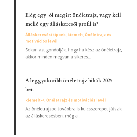
Elég egy jól megírt önéletrajz, vagy kell
mellé egy álláskeresői profil is?
Álláskeresési tippek
,
kiemelt
,
Önéletrajz és
motivációs levél
Sokan azt gondolják, hogy ha kész az önéletrajz,
akkor minden megvan a sikeres...
A leggyakoribb önéletrajz hibák 2025-
ben
kiemelt-4
,
Önéletrajz és motivációs levél
Az önéletrajzod továbbra is kulcsszerepet játszik
az álláskeresésben, még a...