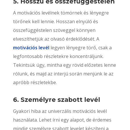
5. Hosszú és összefüggéstelen
A motivációs levélnek tömörnek és lényegre
törőnek kell lennie. Hosszan elnyúló és
összefüggéstelen szöveggel könnyen
elveszíthetjük az olvasó érdeklődését. A
motivációs levél
legyen lényegre törő, csak a
legfontosabb részletekre koncentráljunk.
Tekintsük úgy, mintha egy rövid előzetes lenne
rólunk, és majd az interjú során menjünk le az
apróbb részletekbe.
6. Személyre szabott levél
Gyakori hiba az univerzális motivációs levél
használata. Lehet írni egy alapot, de érdemes
mindig személyre szabott levelet készíteni a