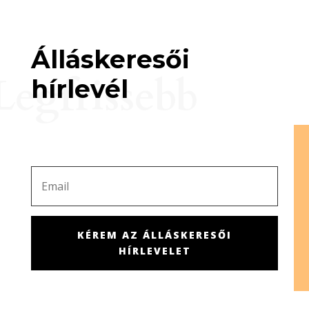
Álláskeresői
Legfrissebb
hírlevél
KÉREM AZ ÁLLÁSKERESŐI
HÍRLEVELET