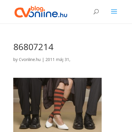
86807214
by
Cvonline.hu
|
2011 máj 31,