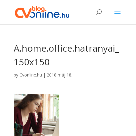
A.home.office.hatranyai_
150x150
by
Cvonline.hu
|
2018 máj 18,