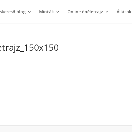
áskereső blog
Minták
Online önéletrajz
Állások
etrajz_150x150