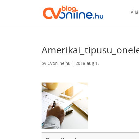
Áll
Amerikai_tipusu_onel
by
Cvonline.hu
|
2018 aug 1,