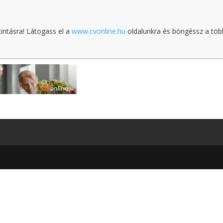
tintásra! Látogass el a
www.cvonline.hu
oldalunkra és böngéssz a töb