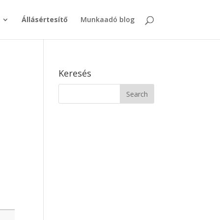
Állásértesítő
Munkaadó blog
Keresés