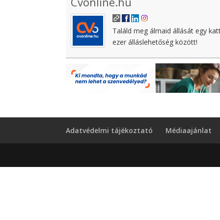
Cvonline.hu
Találd meg álmaid állását egy kat
ezer álláslehetőség között!
Adatvédelmi tájékoztató
Médiaajánlat