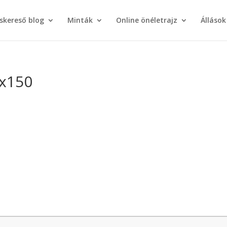
áskereső blog
Minták
Online önéletrajz
Állások
0x150