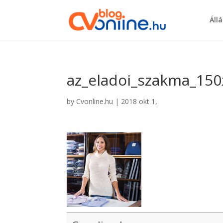
Áll
az_eladoi_szakma_15
by
Cvonline.hu
|
2018 okt 1,