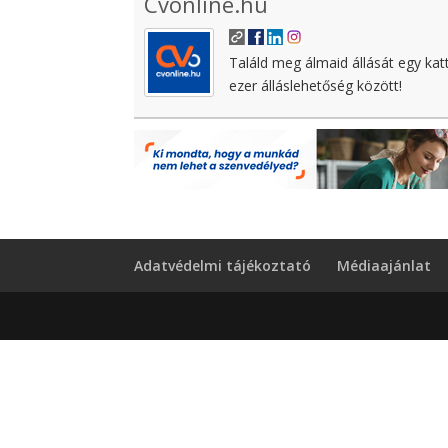
Cvonline.hu
Találd meg álmaid állását egy kat
ezer álláslehetőség között!
Adatvédelmi tájékoztató
Médiaajánlat