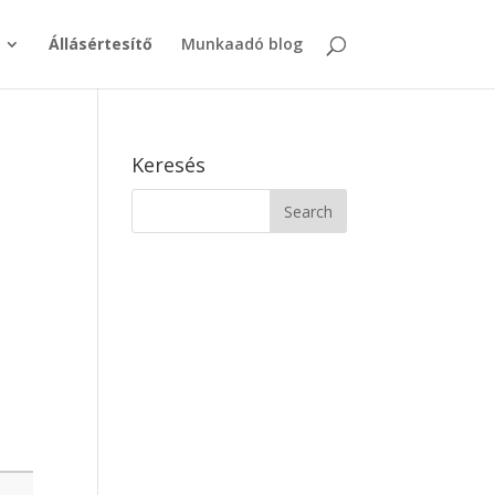
Állásértesítő
Munkaadó blog
Keresés