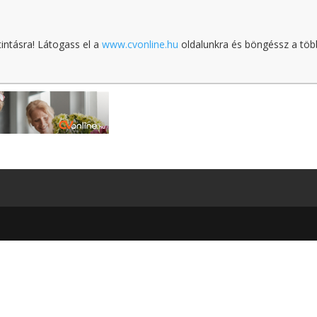
tintásra! Látogass el a
www.cvonline.hu
oldalunkra és böngéssz a töb