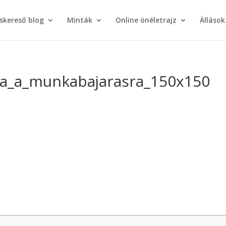
áskereső blog
Minták
Online önéletrajz
Állások
sa_a_munkabajarasra_150x150