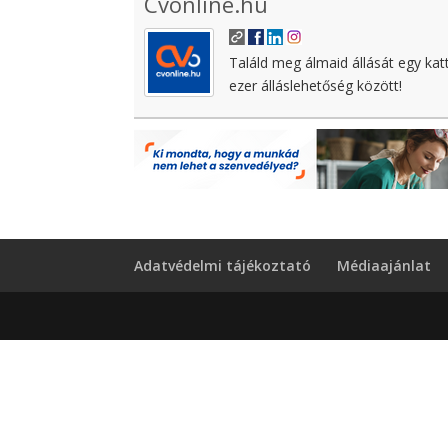
Cvonline.hu
Találd meg álmaid állását egy kat
ezer álláslehetőség között!
Adatvédelmi tájékoztató
Médiaajánlat