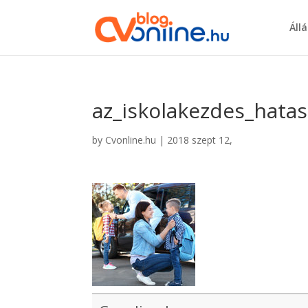
Áll
az_iskolakezdes_hata
by
Cvonline.hu
|
2018 szept 12,