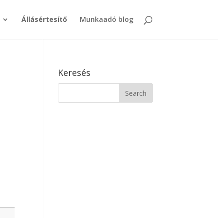
Állásértesítő
Munkaadó blog
Keresés