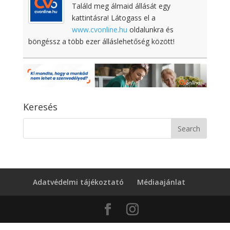
Találd meg álmaid állását egy
kattintásra! Látogass el a
www.cvonline.hu
oldalunkra és
böngéssz a több ezer álláslehetőség között!
Keresés
Adatvédelmi tájékoztató
Médiaajánlat