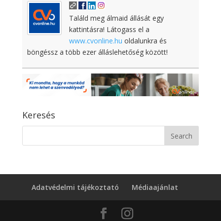
Találd meg álmaid állását egy
kattintásra! Látogass el a
www.cvonline.hu
oldalunkra és
böngéssz a több ezer álláslehetőség között!
Keresés
Adatvédelmi tájékoztató
Médiaajánlat